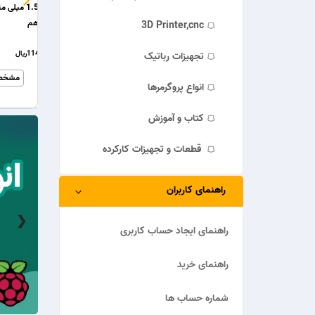
LE آند مشترک پکیج 1210
مقاومت شنت 0.1 اهم پکیج 2512
3D Printer,cnc
3,600ریال
32,500ریال
تجهیزات رباتیک
خریـــــــد
مشخصات
خریـــــــد
مشخصات
خریـــــ
انواع پروگرمرها
کتاب و آموزش
قطعات و تجهیزات کارکرده
راهنمای کاربران
❯
راهنمای ایجاد حساب کاربری
راهنمای خرید
شماره حساب ها