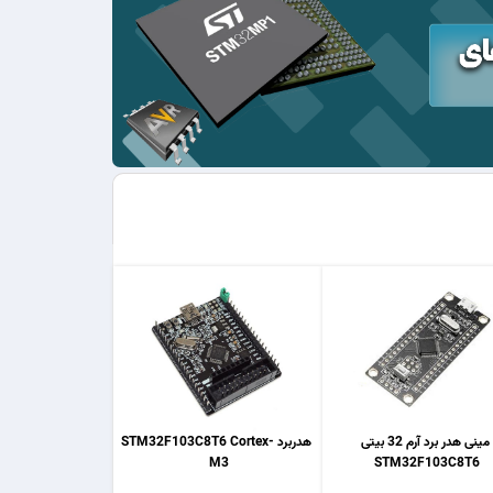
مینی هدر برد آرم 32 بیتی
هدربرد STM32F103C8T6 Cortex-
M3
STM32F103C8T6