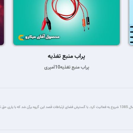
پراب منبع تغذیه
پراب منبع تغذیه10آمپری
گروه فنی مستر میکرو طی سال ها فعالیت در زمینه برنامه نویسی و برق و الکترونیک، از سال 1385 شروع به فعالیت کرد. با گسترش فضای ار