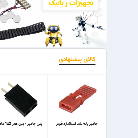
کالای پیشنهادی
جامپر پایه بلند استاندارد قرمز
پین جامپر - پین هدر 1x2 مادگی