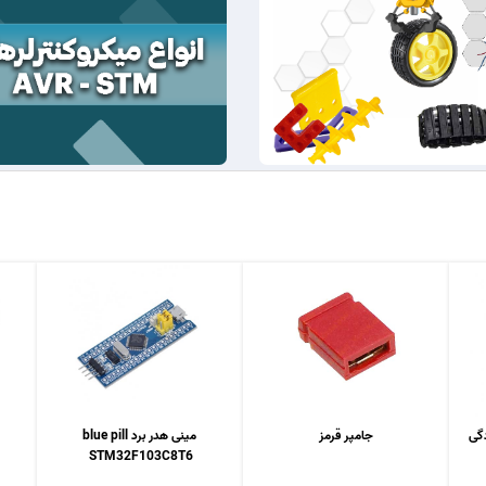
جامپر قرمز
مینی هدر برد blue pill
STM32F103C8T6