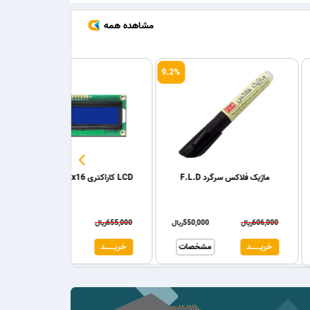
مشاهده همه
9.2%
یه متغیر جیبی سفید
ماژیک فلاکس سرگرد F.L.D
LCD کاراکتری 2x16 بک لایت آبی
606,000ریال
550,000ریال
655,000ریال
مشخصات
خریـــــــد
مشخصات
خریـــــــد