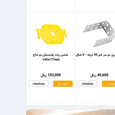
و سر خم 90 درجه - U شکل
شاسی ربات پلاستیکی دو شاخ
145x177mm
45,600 ریال
103,000 ریال
یـــــــد
مشخصات
خریـــــــد
مشخصات