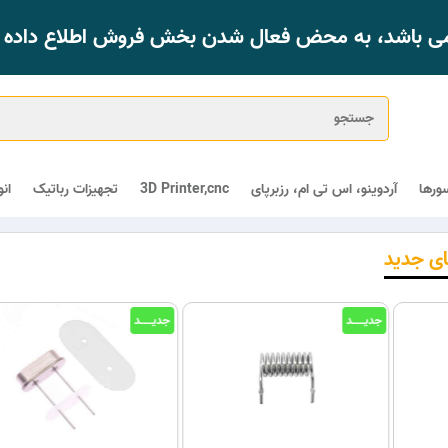
 می باشد، به محض فعال شدن بخش فروش اطلاع داده خ
ورها
آردوینو، اس تی ام، رزبرپای
3D Printer,cnc
تجهیزات رباتیک
ان
ای جدید
جدیــــــد
جدیــــــد