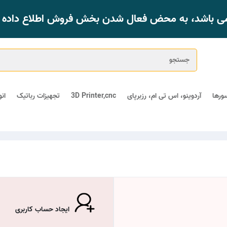
 می باشد، به محض فعال شدن بخش فروش اطلاع داده خ
ورها
آردوینو، اس تی ام، رزبرپای
3D Printer,cnc
تجهیزات رباتیک
ان
ایجاد حساب کاربری