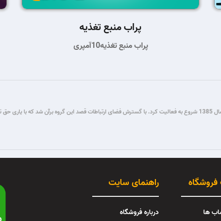
پراب منبع تغذیه
پراب منبع تغذیه10آمپری
گروه فنی مستر میکرو طی سال ها فعالیت در زمینه برنامه نویسی و برق و الکترونیک، از سال 1385 شروع به فعالیت کرد. با گسترش فضای ار
 فروشگاه
راهنمای سایت
اب ها
درباره فروشگاه