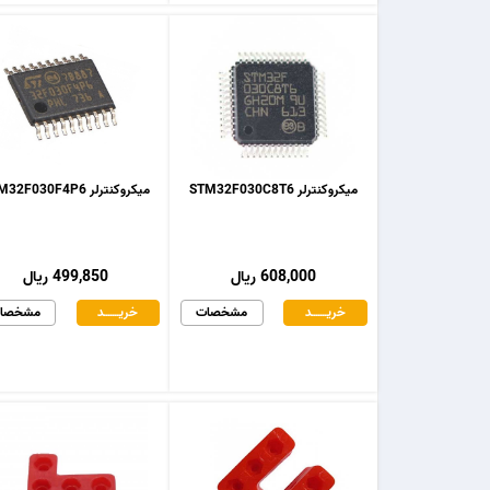
میکروکنترلر STM32F030C8T6
میکروکنترلر STM32F030F4P6
608,000 ریال
499,850 ریال
خریـــــــد
مشخصات
خریـــــــد
مشخصا