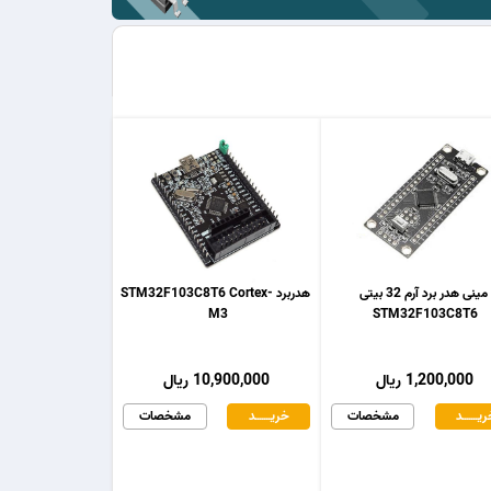
مینی هدر برد آرم 32 بیتی
هدربرد STM32F103C8T6 Cortex-
M3
STM32F103C8T6
1,200,000 ریال
10,900,000 ریال
یـــــــد
مشخصات
خریـــــــد
مشخصات