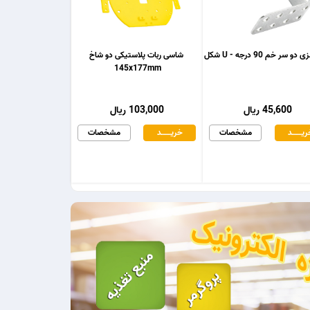
و سر خم 90 درجه - U شکل
شاسی ربات پلاستیکی دو شاخ
145x177mm
45,600 ریال
103,000 ریال
یـــــــد
مشخصات
خریـــــــد
مشخصات