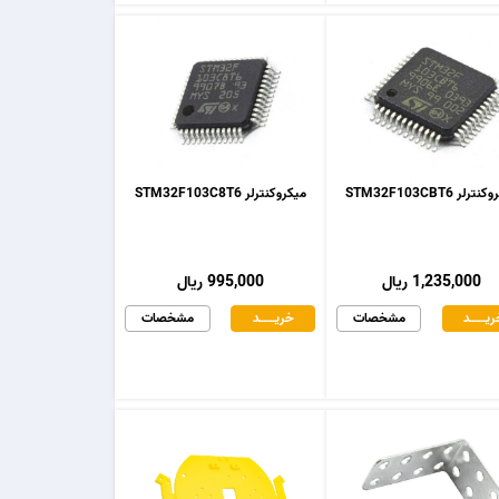
رلر STM32F103CBT6
میکروکنترلر STM32F103C8T6
1,235,000 ریال
995,000 ریال
یـــــــد
مشخصات
خریـــــــد
مشخصات