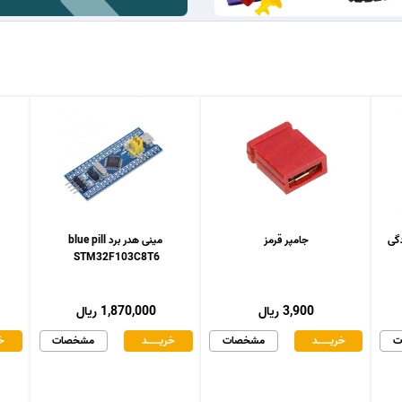
جامپر قرمز
مینی هدر برد blue pill
STM32F103C8T6
3,900 ریال
1,870,000 ریال
ت
خریـــــــد
مشخصات
خریـــــــد
مشخصات
خر