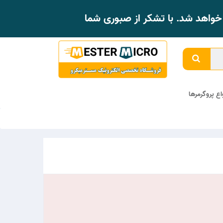
واهد شد. با تشکر از صبوری شما
واع پروگرمرها