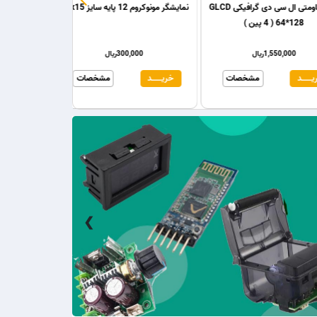
ریستال dip
تاچ مقاومتی ال سی دی گرافیکی GLCD
نمایشگر مونوکروم 12 پایه سایز 30x15
64*128 ( 4 پین )
1,50ریال
1,550,000ریال
300,000ریا
مشخصات
خریـــــــد
مشخصات
خریـــــــد
❮