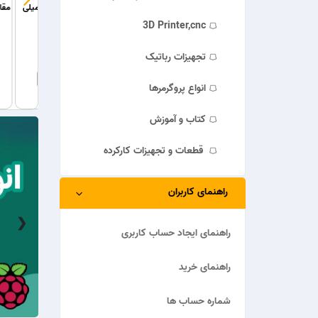
LE آند مشترک پکیج 1210
مقاومت شنت 0.1 اهم پکیج 2512
3D Printer,cnc
3,600ریال
32,500ریال
تجهیزات رباتیک
خریـــــــد
مشخصات
خریـــــــد
مشخصات
خریـــــ
انواع پروگرمرها
کتاب و آموزش
قطعات و تجهیزات کارکرده
راهنمای کاربران
❯
راهنمای ایجاد حساب کاربری
راهنمای خرید
شماره حساب ها