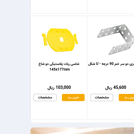
و سر خم 90 درجه - U شکل
شاسی ربات پلاستیکی دو شاخ
145x177mm
45,600 ریال
103,000 ریال
یـــــــد
مشخصات
خریـــــــد
مشخصات