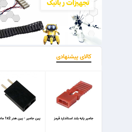
کالای پیشنهادی
جامپر پایه بلند استاندارد قرمز
پین جامپر - پین هدر 1x2 مادگی