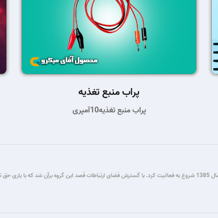
پراب منبع تغذیه
پراب منبع تغذیه10آمپری
گروه فنی مستر میکرو طی سال ها فعالیت در زمینه برنامه نویسی و برق و الکترونیک، از سال 1385 شروع به فعالیت کرد. با گسترش فضای ار