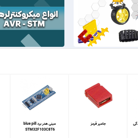
جامپر قرمز
مینی هدر برد blue pill
STM32F103C8T6