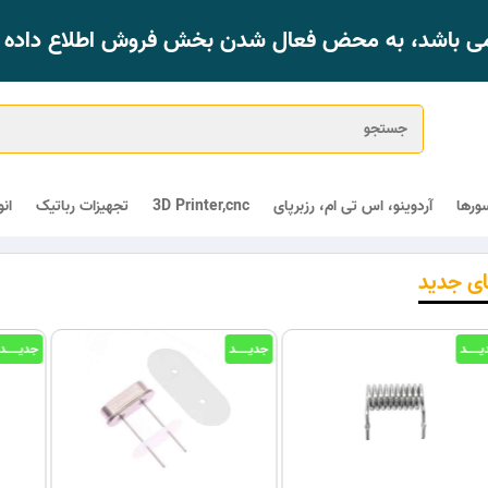
 می باشد، به محض فعال شدن بخش فروش اطلاع داده خ
ورها
آردوینو، اس تی ام، رزبرپای
3D Printer,cnc
تجهیزات رباتیک
ان
ای جدید
جدیــــــد
جدیــــــد