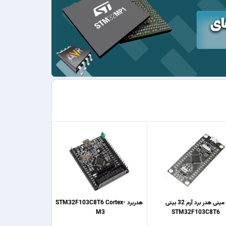
مینی هدر برد آرم 32 بیتی
هدربرد STM32F103C8T6 Cortex-
M3
STM32F103C8T6