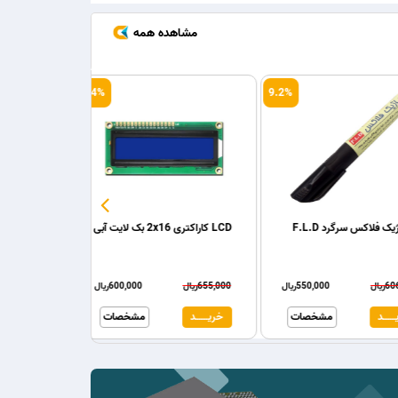
مشاهده همه
9.2%
یه متغیر جیبی سفید
ماژیک فلاکس سرگرد F.L.D
LCD کاراکتری 2x16 بک لایت آبی
606,000ریال
550,000ریال
655,000ریال
مشخصات
خریـــــــد
مشخصات
خریـــــــد