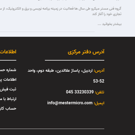
تجاری خود را آغاز کند
بیشتر بخوانید ...
آدرس دفتر مرکزی
اطلاعات
شماره حس
آدرس:
اردبیل، پاساژ علاالدین، طبقه دوم، واحد
اطلاعات پ
52-53
ثبت فیش
تلفن:
33230339 045
ارتباط با ما
:ایمیل
info@mestermicro.com
حساب کار