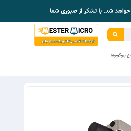
واهد شد. با تشکر از صبوری شما
واع پروگرمرها