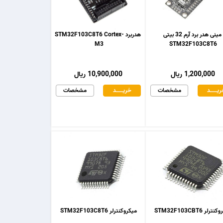
مینی هدر برد آرم 32 بیتی
هدربرد STM32F103C8T6 Cortex-
M3
STM32F103C8T6
1,200,000 ریال
10,900,000 ریال
یـــــــد
مشخصات
خریـــــــد
مشخصات
رلر STM32F103CBT6
میکروکنترلر STM32F103C8T6