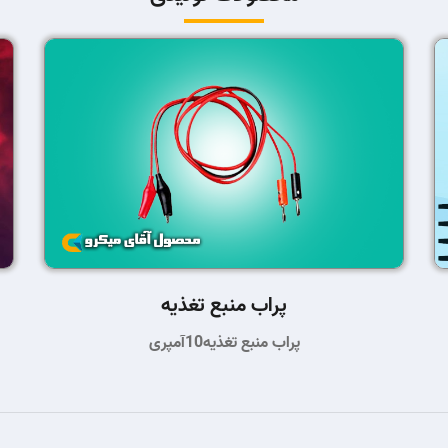
پراب منبع تغذیه
پراب منبع تغذیه10آمپری