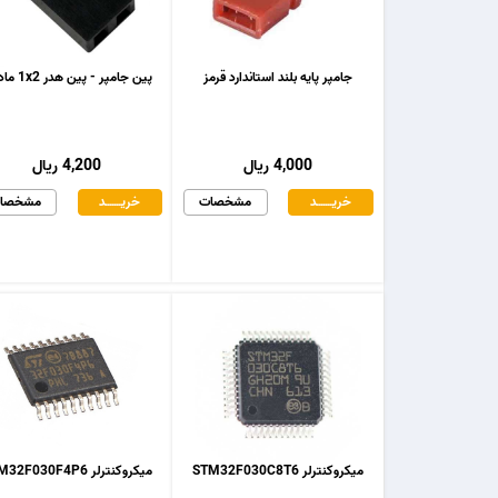
جامپر پایه بلند استاندارد قرمز
پین جامپر - پین هدر 1x2 مادگی
4,000 ریال
4,200 ریال
خریـــــــد
مشخصات
خریـــــــد
مشخصا
میکروکنترلر STM32F030C8T6
میکروکنترلر STM32F030F4P6