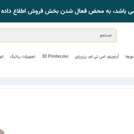
 می باشد، به محض فعال شدن بخش فروش اطلاع داده خ
ورها
آردوینو، اس تی ام، رزبرپای
3D Printer,cnc
تجهیزات رباتیک
ان