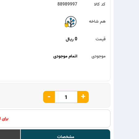
کد کالا
88989997
هم شاخه
قیمت
0 ریـال
موجودی
اتمام موجودی
-
+
برای 
مشخصات