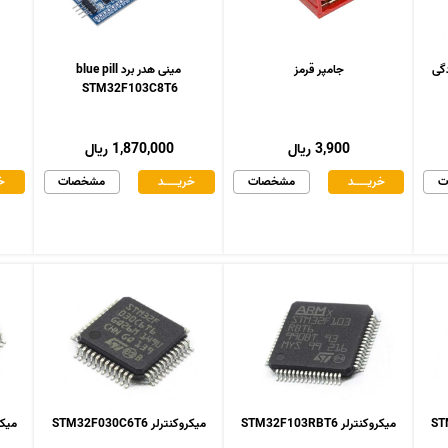
جامپر قرمز
مینی هدر برد blue pill
STM32F103C8T6
3,900 ریال
1,870,000 ریال
ت
خریـــــــد
مشخصات
خریـــــــد
مشخصات
خر
میکروکنترلر STM32F103RBT6
میکروکنترلر STM32F030C6T6
میکروکنت