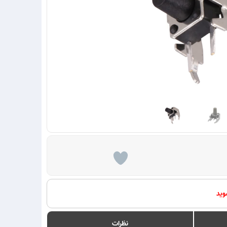
وید
نظرات