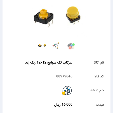
نام کالا
سرکلید تک سوئیچ 12x12 رنگ زرد
کد کالا
88979846
هم شاخه
قیمت
16,000 ریـال