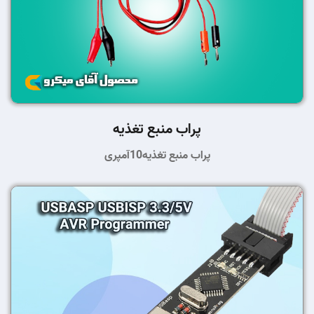
پراب منبع تغذیه
پراب منبع تغذیه10آمپری