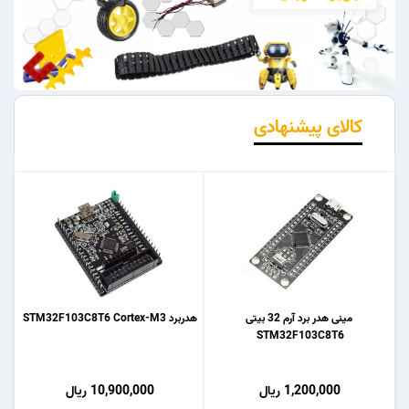
کالای پیشنهادی
مینی هدر برد آرم 32 بیتی
هدربرد STM32F103C8T6 Cortex-M3
STM32F103C8T6
1,200,000 ریال
10,900,000 ریال