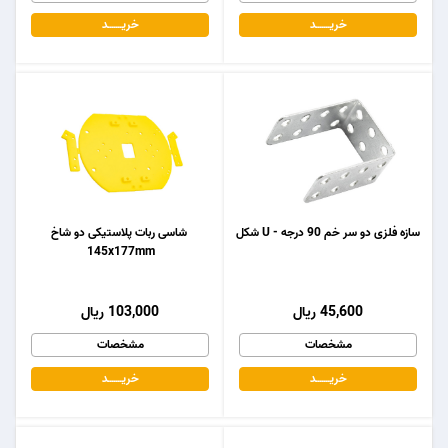
خریـــــــد
خریـــــــد
سازه فلزی دو سر خم 90 درجه - U شکل
شاسی ربات پلاستیکی دو شاخ
145x177mm
45,600 ریال
103,000 ریال
مشخصات
مشخصات
خریـــــــد
خریـــــــد