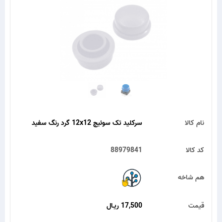
نام کالا
سرکلید تک سوئیچ 12x12 گرد رنگ سفید
کد کالا
88979841
هم شاخه
قیمت
17,500 ریـال