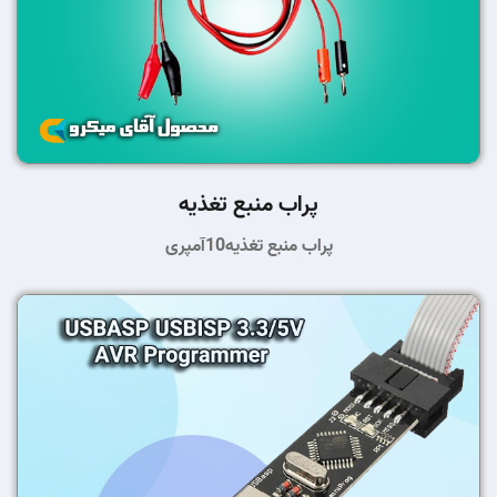
پراب منبع تغذیه
پراب منبع تغذیه10آمپری