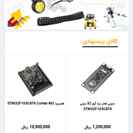
کالای پیشنهادی
مینی هدر برد آرم 32 بیتی
هدربرد STM32F103C8T6 Cortex-M3
STM32F103C8T6
1,200,000 ریال
10,900,000 ریال