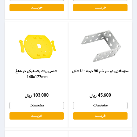
خریـــــــد
خریـــــــد
سازه فلزی دو سر خم 90 درجه - U شکل
شاسی ربات پلاستیکی دو شاخ
145x177mm
45,600 ریال
103,000 ریال
مشخصات
مشخصات
خریـــــــد
خریـــــــد