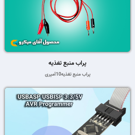
پراب منبع تغذیه
پراب منبع تغذیه10آمپری