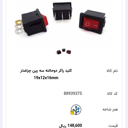
کلید راکر دوحالته سه پین چراغدار
نام کالا
19x12x16mm
کد کالا
88939375
هم شاخه
قیمت
148,600 ریـال