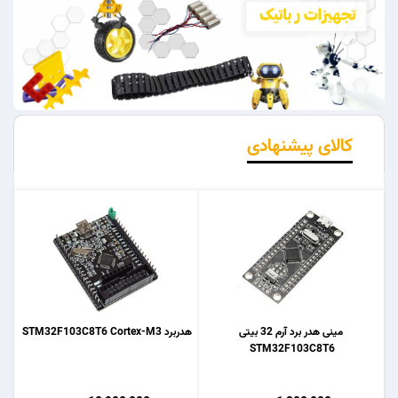
کالای پیشنهادی
مینی هدر برد آرم 32 بیتی
هدربرد STM32F103C8T6 Cortex-M3
STM32F103C8T6