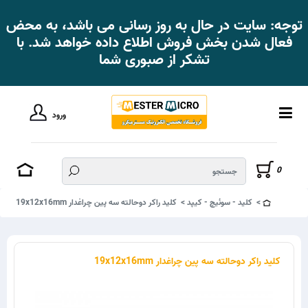
توجه: سایت در حال به روز رسانی می باشد، به محض
فعال شدن بخش فروش اطلاع داده خواهد شد. با
تشکر از صبوری شما
ورود
0
کلید - سوئیچ - کیپد
کلید راکر دوحالته سه پین چراغدار 19x12x16mm
کلید راکر دوحالته سه پین چراغدار 19x12x16mm