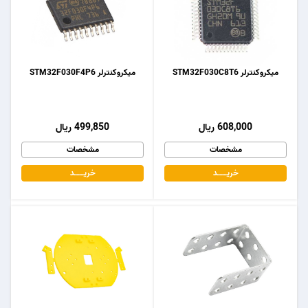
میکروکنترلر STM32F030C8T6
میکروکنترلر STM32F030F4P6
608,000 ریال
499,850 ریال
مشخصات
مشخصات
خریـــــــد
خریـــــــد