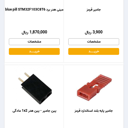
جامپر قرمز
مینی هدر برد blue pill STM32F103C8T6
3,900 ریال
1,870,000 ریال
مشخصات
مشخصات
خریـــــــد
خریـــــــد
جامپر پایه بلند استاندارد قرمز
پین جامپر - پین هدر 1x2 مادگی