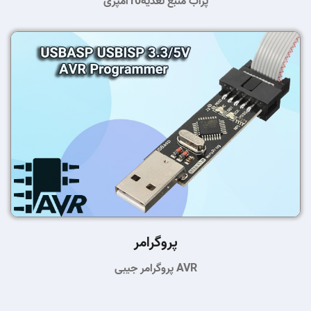
پراب منبع تغذیه10آمپری
پروگرامر
پروگرامر جیبی AVR