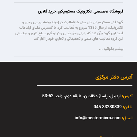
فروشگاه تخصصی الکترونیک مسترمیکرو،خرید آنلاین
گروه فنی مستر میکرو طی سال ها فعالیت در زمینه برنامه نویسی و برق و
الکترونیک، از سال 1385 شروع به فعالیت کرد. با گسترش فضای ارتباطات
قصد این گروه برآن شد که با یاری حق تعالی و در ارتقای سطح کاری و اجتماعی
این گروه فعالیت های علمی و تحقیقاتی و تجاری خود را آغاز کند
بیشتر بخوانید ...
آدرس دفتر مرکزی
آدرس:
اردبیل، پاساژ علاالدین، طبقه دوم، واحد 52-53
تلفن:
33230339 045
:ایمیل
info@mestermicro.com