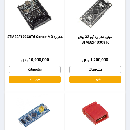
مینی هدر برد آرم 32 بیتی
هدربرد STM32F103C8T6 Cortex-M3
STM32F103C8T6
1,200,000 ریال
10,900,000 ریال
مشخصات
مشخصات
خریـــــــد
خریـــــــد