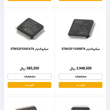
میکروکنترلر STM32F103RBT6
میکروکنترلر STM32F030C6T6
3,948,500 ریال
585,200 ریال
مشخصات
مشخصات
خریـــــــد
خریـــــــد