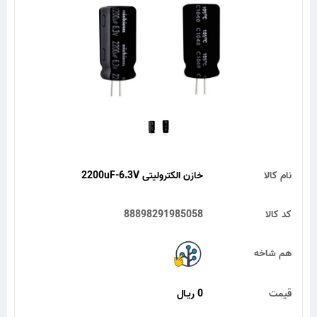
نام کالا
خازن الکترولیتی 2200uF-6.3V
کد کالا
88898291985058
هم شاخه
قیمت
0 ریـال