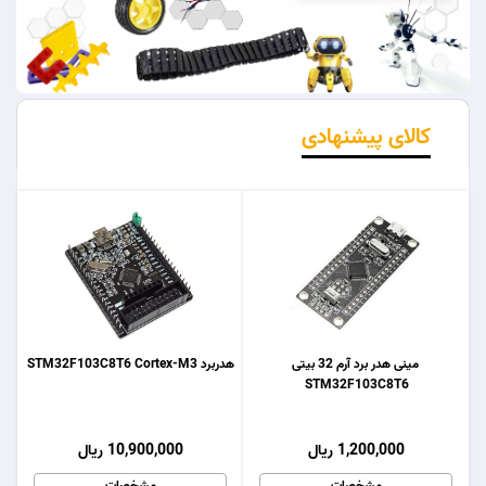
کالای پیشنهادی
مینی هدر برد آرم 32 بیتی
هدربرد STM32F103C8T6 Cortex-M3
STM32F103C8T6
1,200,000 ریال
10,900,000 ریال
مشخصات
مشخصات