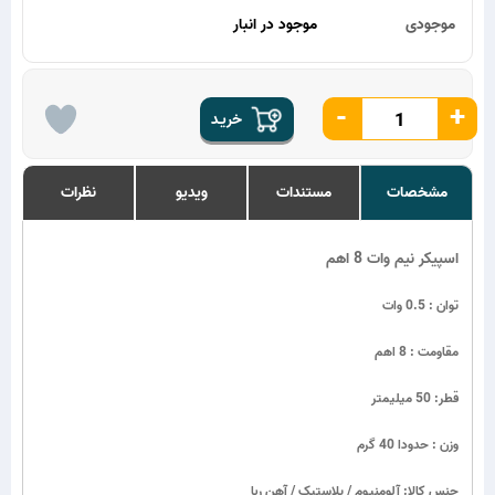
موجودی
موجود در انبار
-
+
خریـد
مشخصات
مستندات
ویدیو
نظرات
اسپیکر نیم وات 8 اهم
توان : 0.5 وات
مقاومت : 8 اهم
قطر: 50 میلیمتر
وزن : حدودا 40 گرم
جنس کالا: آلومنیوم / پلاستیک / آهن ربا