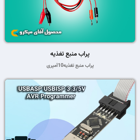
پراب منبع تغذیه
پراب منبع تغذیه10آمپری