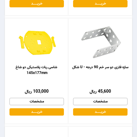
خریـــــــد
خریـــــــد
سازه فلزی دو سر خم 90 درجه - U شکل
شاسی ربات پلاستیکی دو شاخ
145x177mm
45,600 ریال
103,000 ریال
مشخصات
مشخصات
خریـــــــد
خریـــــــد