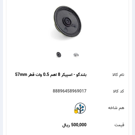
نام کالا
بلندگو - اسپیکر 8 اهم 0.5 وات قطر 57mm
کد کالا
88896458969017
هم شاخه
قیمت
500,000 ریـال