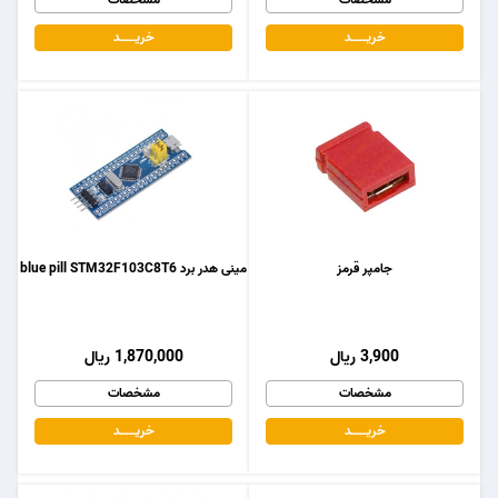
خریـــــــد
خریـــــــد
جامپر قرمز
مینی هدر برد blue pill STM32F103C8T6
3,900 ریال
1,870,000 ریال
مشخصات
مشخصات
خریـــــــد
خریـــــــد