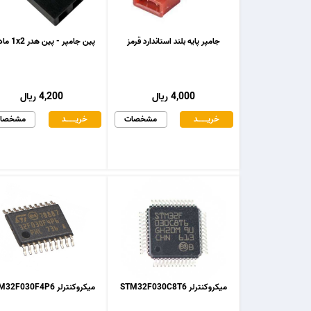
جامپر پایه بلند استاندارد قرمز
پین جامپر - پین هدر 1x2 مادگی
4,000 ریال
4,200 ریال
خریـــــــد
مشخصات
خریـــــــد
مشخصا
میکروکنترلر STM32F030C8T6
میکروکنترلر STM32F030F4P6