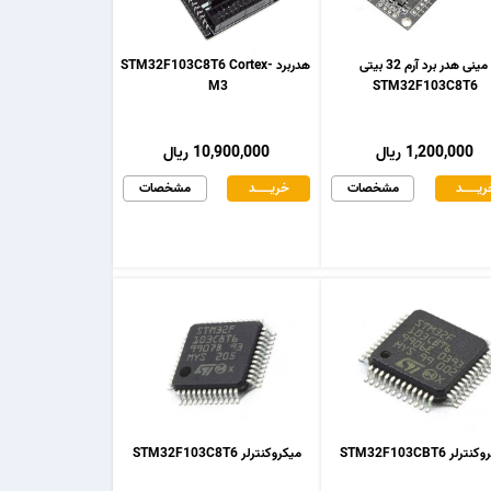
مینی هدر برد آرم 32 بیتی
هدربرد STM32F103C8T6 Cortex-
M3
STM32F103C8T6
1,200,000 ریال
10,900,000 ریال
یـــــــد
مشخصات
خریـــــــد
مشخصات
رلر STM32F103CBT6
میکروکنترلر STM32F103C8T6