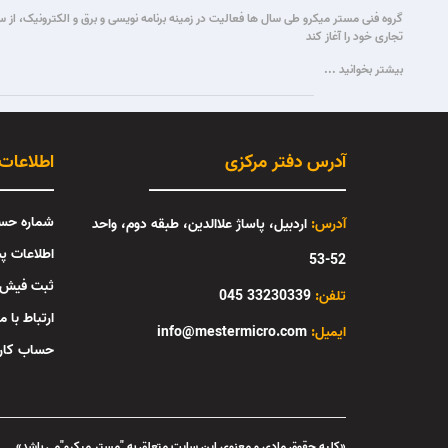
تجاری خود را آغاز کند
بیشتر بخوانید ...
آدرس دفتر مرکزی
اطلاعات
شماره حس
آدرس:
اردبیل، پاساژ علاالدین، طبقه دوم، واحد
اطلاعات پ
52-53
ثبت فیش
تلفن:
33230339 045
ارتباط با ما
:ایمیل
info@mestermicro.com
حساب کار
«کلیه حقوق مادی و معنوی این سایت متعلق به "مستر میکرو"می باشد»