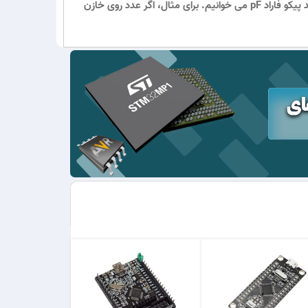
pF خوانده می شود. اگر عدد روی خازن 3 رقمی باشد، دو رقم سمت چپ را خوانده و به مقدار عدد سوم، صفر جلوی عدد می گذاریم و با واحد پیکو فاراد pF می خوانیم. برای مثال، اگر عدد روی خازن