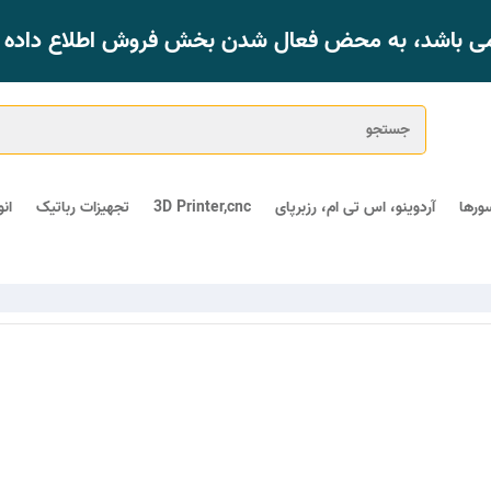
 می باشد، به محض فعال شدن بخش فروش اطلاع داده خ
ورها
آردوینو، اس تی ام، رزبرپای
3D Printer,cnc
تجهیزات رباتیک
ان