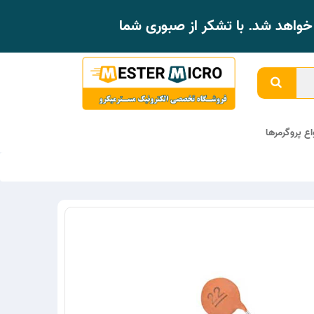
واهد شد. با تشکر از صبوری شما
واع پروگرمرها