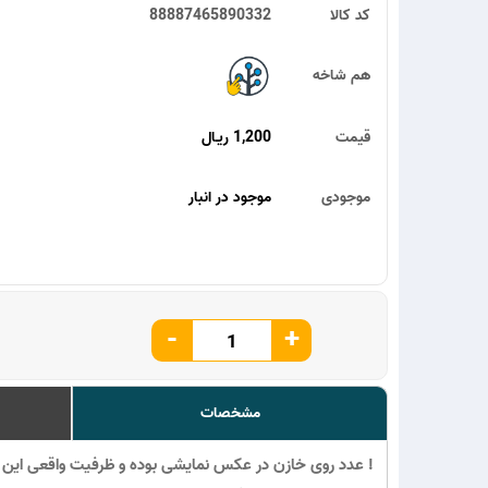
کد کالا
88887465890332
هم شاخه
قیمت
1,200 ریـال
موجودی
موجود در انبار
-
+
مشخصات