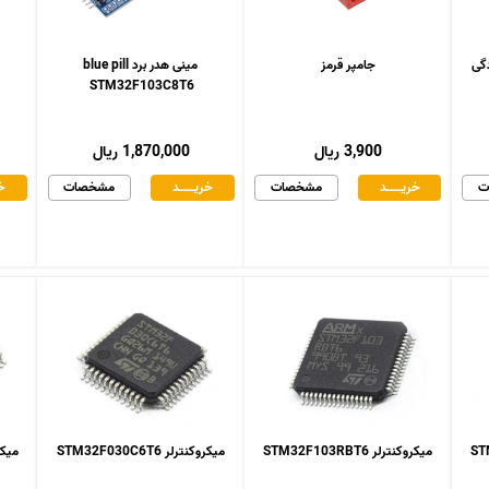
جامپر قرمز
مینی هدر برد blue pill
STM32F103C8T6
3,900 ریال
1,870,000 ریال
ت
خریـــــــد
مشخصات
خریـــــــد
مشخصات
خر
میکروکنترلر STM32F103RBT6
میکروکنترلر STM32F030C6T6
میکروکنت