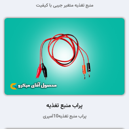
منبع تغذیه متغیر جیبی با کیفیت
پراب منبع تغذیه
پراب منبع تغذیه10آمپری