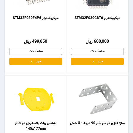
میکروکنترلر STM32F030C8T6
میکروکنترلر STM32F030F4P6
608,000 ریال
499,850 ریال
مشخصات
مشخصات
خریـــــــد
خریـــــــد
سازه فلزی دو سر خم 90 درجه - U شکل
شاسی ربات پلاستیکی دو شاخ
145x177mm