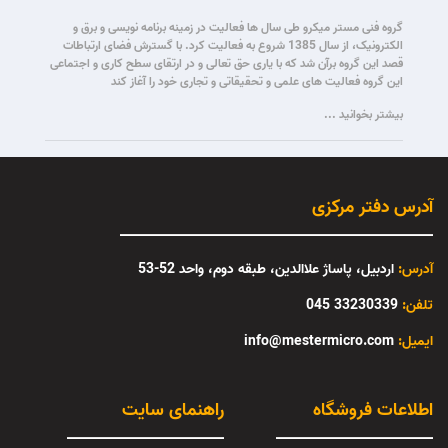
گروه فنی مستر میکرو طی سال ها فعالیت در زمینه برنامه نویسی و برق و
الکترونیک، از سال 1385 شروع به فعالیت کرد. با گسترش فضای ارتباطات
قصد این گروه برآن شد که با یاری حق تعالی و در ارتقای سطح کاری و اجتماعی
این گروه فعالیت های علمی و تحقیقاتی و تجاری خود را آغاز کند
بیشتر بخوانید ...
آدرس دفتر مرکزی
آدرس:
اردبیل، پاساژ علاالدین، طبقه دوم، واحد 52-53
تلفن:
33230339 045
:ایمیل
info@mestermicro.com
اطلاعات فروشگاه
راهنمای سایت