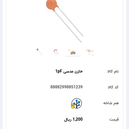
نام کالا
خازن عدسی 1pF
کد کالا
88882998851239
هم شاخه
قیمت
1,200 ریـال