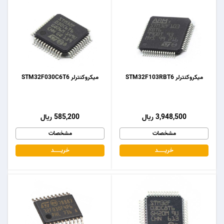
میکروکنترلر STM32F103RBT6
میکروکنترلر STM32F030C6T6
3,948,500 ریال
585,200 ریال
مشخصات
مشخصات
خریـــــــد
خریـــــــد