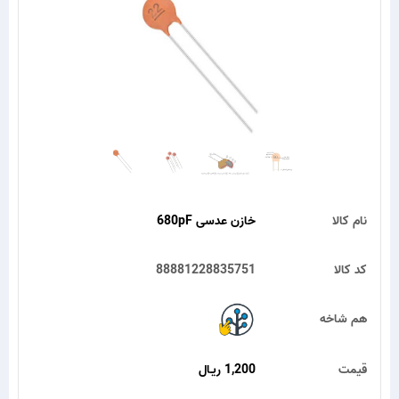
نام کالا
خازن عدسی 680pF
کد کالا
88881228835751
هم شاخه
قیمت
1,200 ریـال