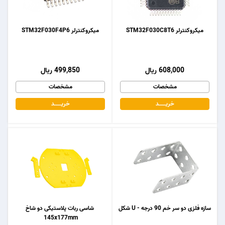
میکروکنترلر STM32F030C8T6
میکروکنترلر STM32F030F4P6
608,000 ریال
499,850 ریال
مشخصات
مشخصات
خریـــــــد
خریـــــــد
سازه فلزی دو سر خم 90 درجه - U شکل
شاسی ربات پلاستیکی دو شاخ
145x177mm