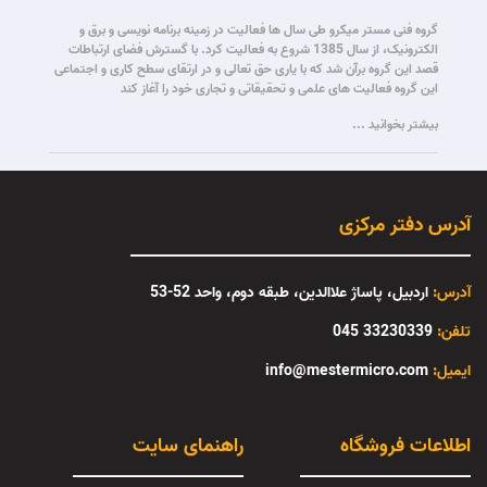
گروه فنی مستر میکرو طی سال ها فعالیت در زمینه برنامه نویسی و برق و
الکترونیک، از سال 1385 شروع به فعالیت کرد. با گسترش فضای ارتباطات
قصد این گروه برآن شد که با یاری حق تعالی و در ارتقای سطح کاری و اجتماعی
این گروه فعالیت های علمی و تحقیقاتی و تجاری خود را آغاز کند
بیشتر بخوانید ...
آدرس دفتر مرکزی
آدرس:
اردبیل، پاساژ علاالدین، طبقه دوم، واحد 52-53
تلفن:
33230339 045
:ایمیل
info@mestermicro.com
اطلاعات فروشگاه
راهنمای سایت