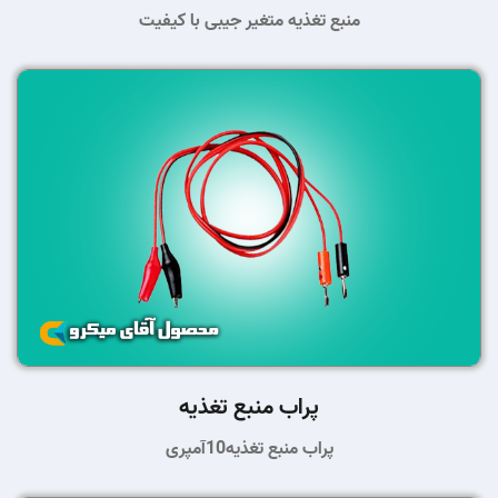
منبع تغذیه متغیر جیبی با کیفیت
پراب منبع تغذیه
پراب منبع تغذیه10آمپری