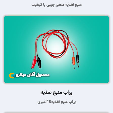
منبع تغذیه متغیر جیبی با کیفیت
پراب منبع تغذیه
پراب منبع تغذیه10آمپری