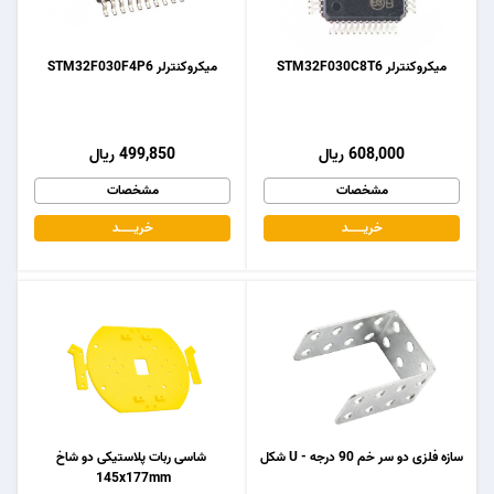
میکروکنترلر STM32F030C8T6
میکروکنترلر STM32F030F4P6
608,000 ریال
499,850 ریال
مشخصات
مشخصات
خریـــــــد
خریـــــــد
سازه فلزی دو سر خم 90 درجه - U شکل
شاسی ربات پلاستیکی دو شاخ
145x177mm