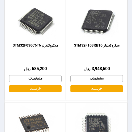
میکروکنترلر STM32F103RBT6
میکروکنترلر STM32F030C6T6
3,948,500 ریال
585,200 ریال
مشخصات
مشخصات
خریـــــــد
خریـــــــد