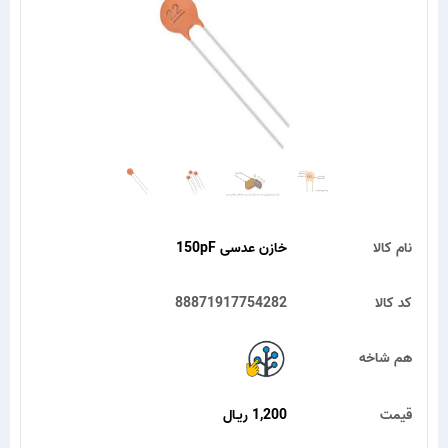
نام کالا
خازن عدسی 150pF
کد کالا
88871917754282
هم شاخه
قیمت
1,200 ریـال