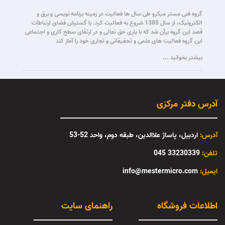
گروه فنی مستر میکرو طی سال ها فعالیت در زمینه برنامه نویسی و برق و
الکترونیک، از سال 1385 شروع به فعالیت کرد. با گسترش فضای ارتباطات
قصد این گروه برآن شد که با یاری حق تعالی و در ارتقای سطح کاری و اجتماعی
این گروه فعالیت های علمی و تحقیقاتی و تجاری خود را آغاز کند
بیشتر بخوانید ...
آدرس دفتر مرکزی
آدرس:
اردبیل، پاساژ علاالدین، طبقه دوم، واحد 52-53
تلفن:
33230339 045
:ایمیل
info@mestermicro.com
اطلاعات فروشگاه
راهنمای سایت