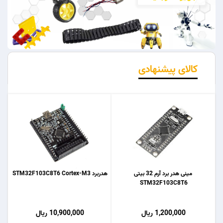
کالای پیشنهادی
مینی هدر برد آرم 32 بیتی
هدربرد STM32F103C8T6 Cortex-M3
STM32F103C8T6
1,200,000 ریال
10,900,000 ریال