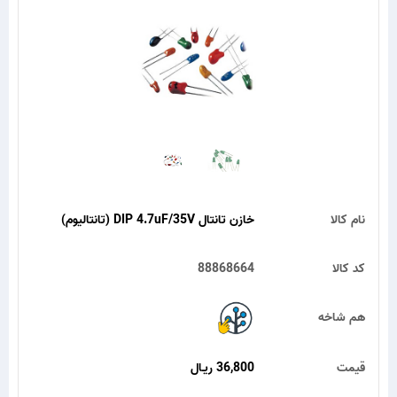
نام کالا
خازن تانتال DIP 4.7uF/35V (تانتالیوم)
کد کالا
88868664
هم شاخه
قیمت
36,800 ریـال