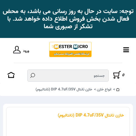
توجه: سایت در حال به روز رسانی می باشد، به محض
فعال شدن بخش فروش اطلاع داده خواهد شد. با
تشکر از صبوری شما
ورود
0
انواع خازن
خازن تانتال DIP 4.7uF/35V (تانتالیوم)
خازن تانتال DIP 4.7uF/35V (تانتالیوم)