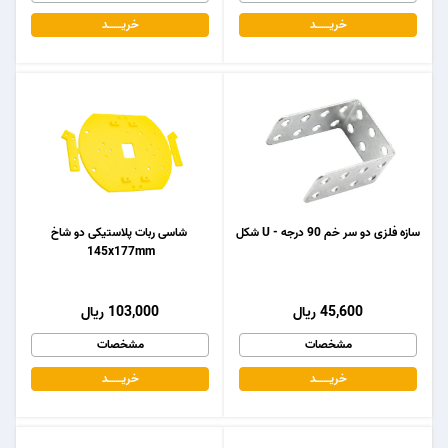
خریـــــــد
خریـــــــد
سازه فلزی دو سر خم 90 درجه - U شکل
شاسی ربات پلاستیکی دو شاخ
145x177mm
45,600 ریال
103,000 ریال
مشخصات
مشخصات
خریـــــــد
خریـــــــد