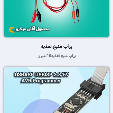
پراب منبع تغذیه
پراب منبع تغذیه10آمپری