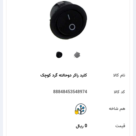
نام کالا
کلید راکر دوحالته گرد کوچک
کد کالا
88848453548974
هم شاخه
قیمت
0 ریـال