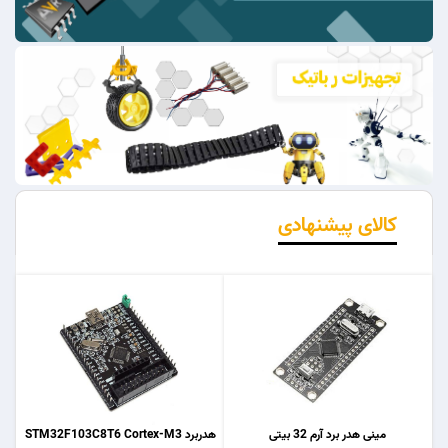
کالای پیشنهادی
مینی هدر برد آرم 32 بیتی
هدربرد STM32F103C8T6 Cortex-M3