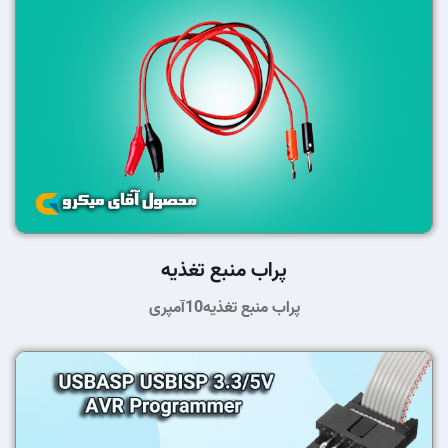
پراب منبع تغذیه
پراب منبع تغذیه10آمپری