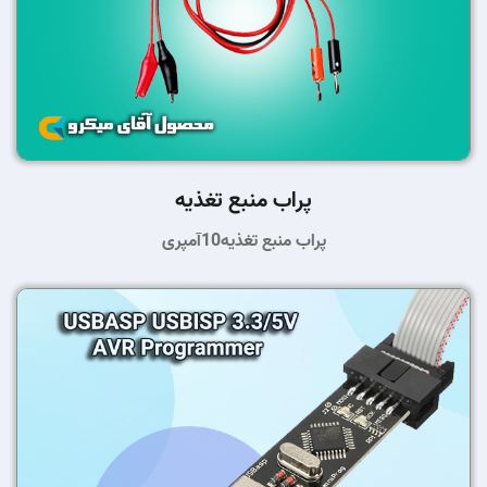
پراب منبع تغذیه
پراب منبع تغذیه10آمپری