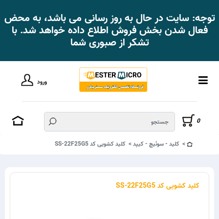
توجه: سایت در حال به روز رسانی می باشد، به محض
فعال شدن بخش فروش اطلاع داده خواهد شد. با
تشکر از صبوری شما
ورود
0
کلید - سوئیچ - کیپد
کلید کشویی کد SS-22F25G5
کلید کشویی کد SS-22F25G5