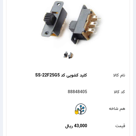
نام کالا
کلید کشویی کد SS-22F25G5
کد کالا
88848405
هم شاخه
قیمت
43,000 ریـال