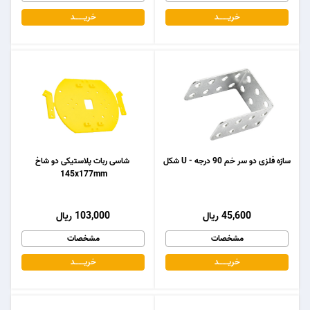
خریـــــــد
خریـــــــد
سازه فلزی دو سر خم 90 درجه - U شکل
شاسی ربات پلاستیکی دو شاخ
145x177mm
45,600 ریال
103,000 ریال
مشخصات
مشخصات
خریـــــــد
خریـــــــد