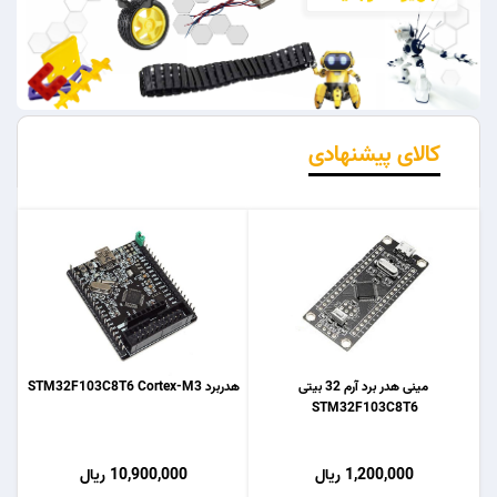
کالای پیشنهادی
مینی هدر برد آرم 32 بیتی
هدربرد STM32F103C8T6 Cortex-M3
STM32F103C8T6
1,200,000 ریال
10,900,000 ریال