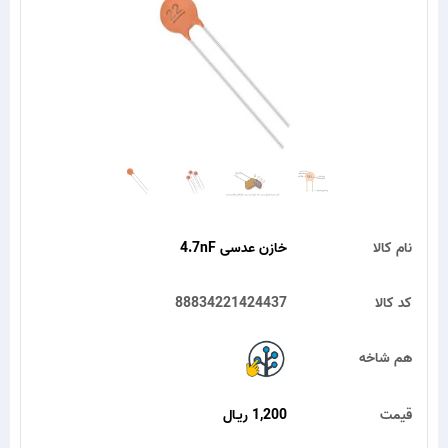
نام کالا
خازن عدسی 4.7nF
کد کالا
88834221424437
هم شاخه
قیمت
1,200 ریـال