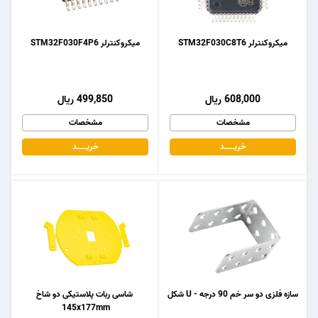
میکروکنترلر STM32F030C8T6
میکروکنترلر STM32F030F4P6
608,000 ریال
499,850 ریال
مشخصات
مشخصات
خریـــــــد
خریـــــــد
سازه فلزی دو سر خم 90 درجه - U شکل
شاسی ربات پلاستیکی دو شاخ
145x177mm