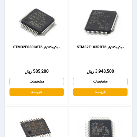
میکروکنترلر STM32F103RBT6
میکروکنترلر STM32F030C6T6
3,948,500 ریال
585,200 ریال
مشخصات
مشخصات
خریـــــــد
خریـــــــد