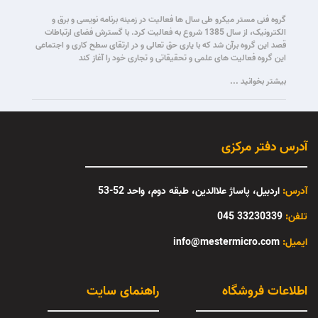
گروه فنی مستر میکرو طی سال ها فعالیت در زمینه برنامه نویسی و برق و
الکترونیک، از سال 1385 شروع به فعالیت کرد. با گسترش فضای ارتباطات
قصد این گروه برآن شد که با یاری حق تعالی و در ارتقای سطح کاری و اجتماعی
این گروه فعالیت های علمی و تحقیقاتی و تجاری خود را آغاز کند
بیشتر بخوانید ...
آدرس دفتر مرکزی
آدرس:
اردبیل، پاساژ علاالدین، طبقه دوم، واحد 52-53
تلفن:
33230339 045
:ایمیل
info@mestermicro.com
اطلاعات فروشگاه
راهنمای سایت