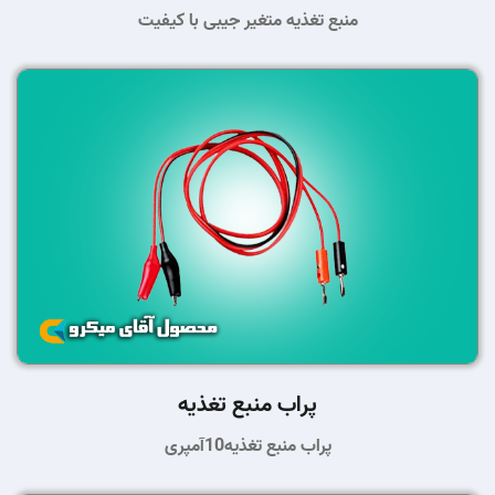
منبع تغذیه متغیر جیبی با کیفیت
پراب منبع تغذیه
پراب منبع تغذیه10آمپری