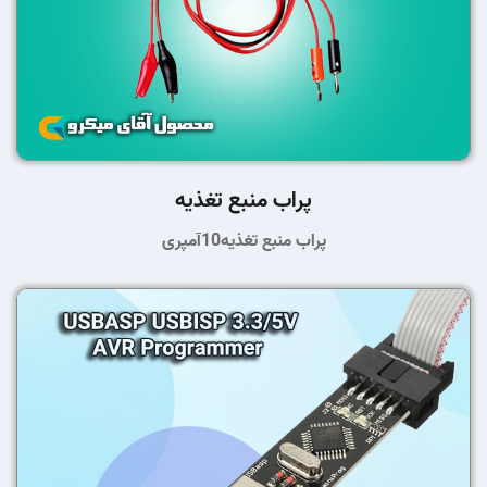
پراب منبع تغذیه
پراب منبع تغذیه10آمپری