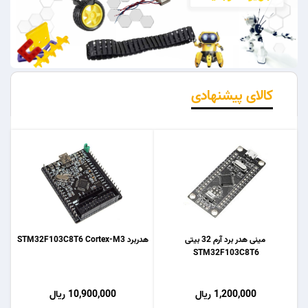
کالای پیشنهادی
مینی هدر برد آرم 32 بیتی
هدربرد STM32F103C8T6 Cortex-M3
STM32F103C8T6
1,200,000 ریال
10,900,000 ریال