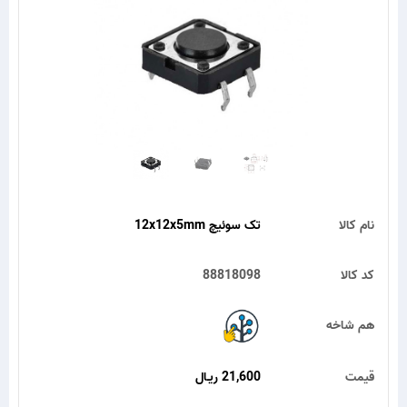
نام کالا
تک سوئیچ 12x12x5mm
کد کالا
88818098
هم شاخه
قیمت
21,600 ریـال