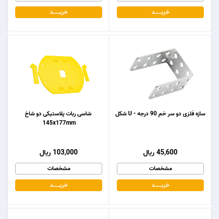
خریـــــــد
خریـــــــد
سازه فلزی دو سر خم 90 درجه - U شکل
شاسی ربات پلاستیکی دو شاخ
145x177mm
45,600 ریال
103,000 ریال
مشخصات
مشخصات
خریـــــــد
خریـــــــد