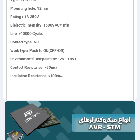
Type: PBS-33B
Mounting hole: 12mm
Rating : 1A 250V
Dielectric Intensity: 1500VAC/1min
Life: >10000 Cycles
Contact type: NO
Work type: Push to ON(OFF-ON)
Environmental Temperature: -25 - +85 C
Contact Resistance: <50mω
Insulation Resistance: >100mω