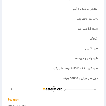
حداکثر جریان: تا 1 آمپر
ولتاژ: 220 ولت AC
اندازه: 12 میلی متر
رنگ: آبی
دارای 2 پین
دارای واشر و مهره نصب
دمای کاری: 25 - تا 85 + درجه سانتی گراد
طول عمر: بیش از 10000 چرخه
Features: