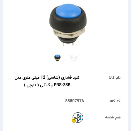
کلید فشاری (شاسی) 12 میلی متری مدل
نام کالا
PBS-33B رنگ آبی ( قارچی )
کد کالا
88807976
هم شاخه