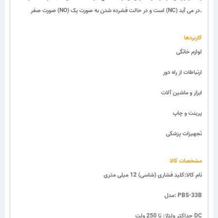
صورت صفر (NO) است و در حالت فشرده شدن به صورت یک (NC) در می آید.
کاربردها
لوازم خانگی
ارتباطات از راه دور
ابزار و ماشین آلات
پرینت و چاپ
تجهیزات پزشکی
مشخصات کالا
نام کالا:کلید فشاری (شاسی) 12 میلی متری
مدل: PBS-33B
حداکثر ولتاژ: تا 250 ولت DC