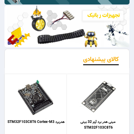
کالای پیشنهادی
مینی هدر برد آرم 32 بیتی
هدربرد STM32F103C8T6 Cortex-M3
STM32F103C8T6