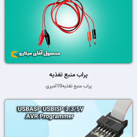
پراب منبع تغذیه
پراب منبع تغذیه10آمپری