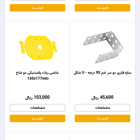
خریـــــــد
خریـــــــد
سازه فلزی دو سر خم 90 درجه - U شکل
شاسی ربات پلاستیکی دو شاخ
145x177mm
45,600 ریال
103,000 ریال
مشخصات
مشخصات
خریـــــــد
خریـــــــد