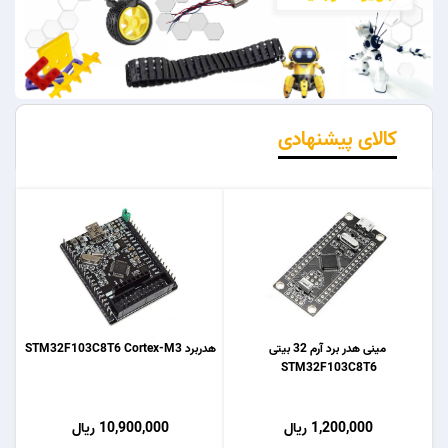
کالای پیشنهادی
مینی هدر برد آرم 32 بیتی
هدربرد STM32F103C8T6 Cortex-M3
STM32F103C8T6
1,200,000 ریال
10,900,000 ریال