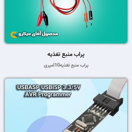
پراب منبع تغذیه
پراب منبع تغذیه10آمپری