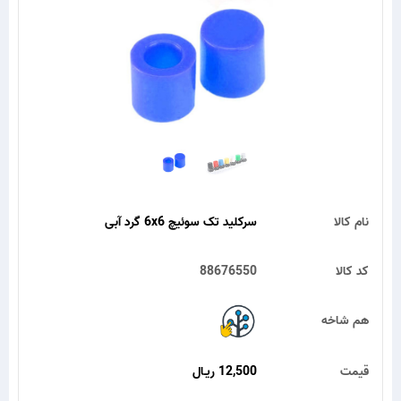
نام کالا
سرکلید تک سوئیچ 6x6 گرد آبی
کد کالا
88676550
هم شاخه
قیمت
12,500 ریـال