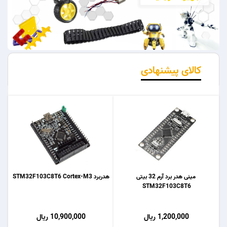
کالای پیشنهادی
مینی هدر برد آرم 32 بیتی
هدربرد STM32F103C8T6 Cortex-M3
STM32F103C8T6
1,200,000 ریال
10,900,000 ریال