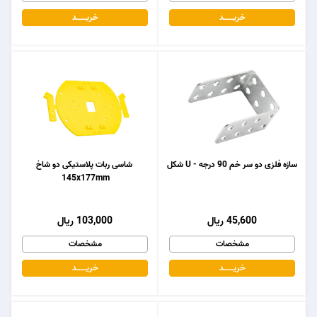
خریـــــــد
خریـــــــد
سازه فلزی دو سر خم 90 درجه - U شکل
شاسی ربات پلاستیکی دو شاخ
145x177mm
45,600 ریال
103,000 ریال
مشخصات
مشخصات
خریـــــــد
خریـــــــد