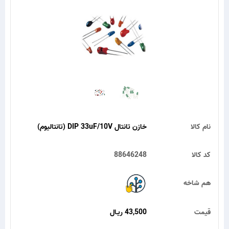
نام کالا
خازن تانتال DIP 33uF/10V (تانتالیوم)
کد کالا
88646248
هم شاخه
قیمت
43,500 ریـال