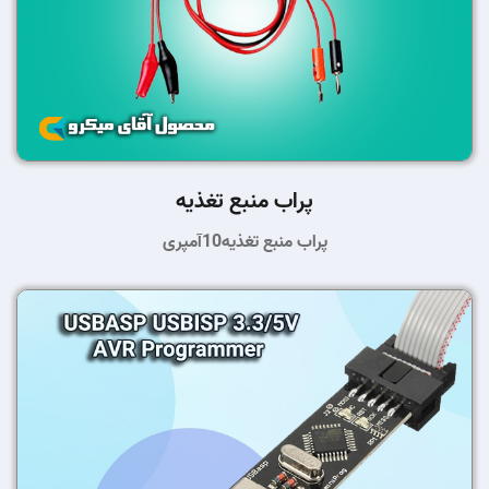
پراب منبع تغذیه
پراب منبع تغذیه10آمپری