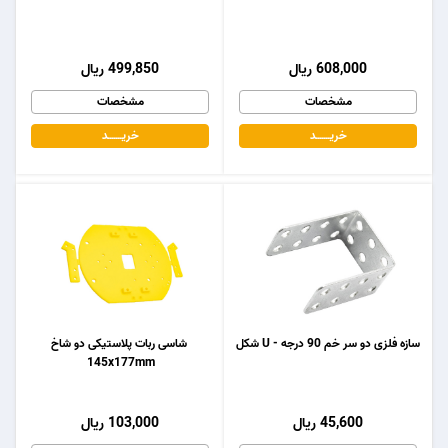
608,000 ریال
499,850 ریال
مشخصات
مشخصات
خریـــــــد
خریـــــــد
سازه فلزی دو سر خم 90 درجه - U شکل
شاسی ربات پلاستیکی دو شاخ
145x177mm
45,600 ریال
103,000 ریال