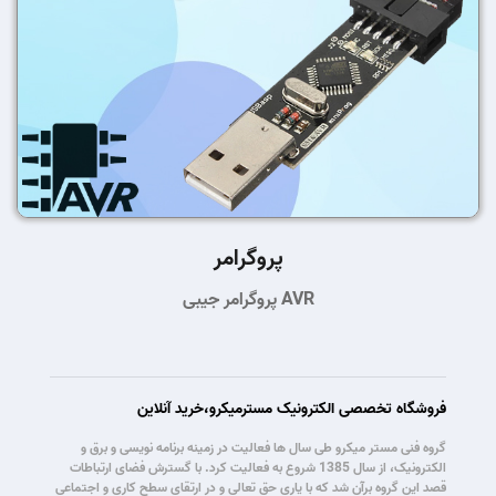
پروگرامر
پروگرامر جیبی AVR
فروشگاه تخصصی الکترونیک مسترمیکرو،خرید آنلاین
گروه فنی مستر میکرو طی سال ها فعالیت در زمینه برنامه نویسی و برق و
الکترونیک، از سال 1385 شروع به فعالیت کرد. با گسترش فضای ارتباطات
قصد این گروه برآن شد که با یاری حق تعالی و در ارتقای سطح کاری و اجتماعی