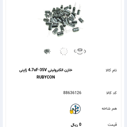
خازن الکترولیتی 4.7uF-35V ژاپنی
نام کالا
RUBYCON
کد کالا
88636126
هم شاخه
قیمت
0 ریـال