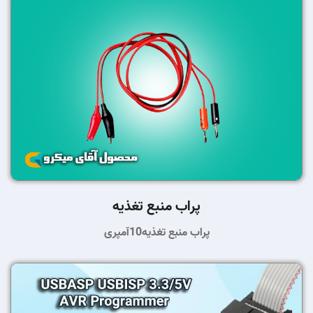
پراب منبع تغذیه
پراب منبع تغذیه10آمپری