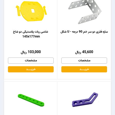
سازه فلزی دو سر خم 90 درجه - U شکل
شاسی ربات پلاستیکی دو شاخ
145x177mm
45,600 ریال
103,000 ریال
مشخصات
مشخصات
خریـــــــد
خریـــــــد