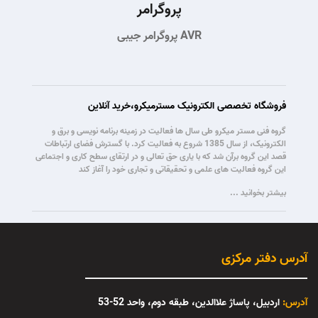
پروگرامر
پروگرامر جیبی AVR
فروشگاه تخصصی الکترونیک مسترمیکرو،خرید آنلاین
گروه فنی مستر میکرو طی سال ها فعالیت در زمینه برنامه نویسی و برق و
الکترونیک، از سال 1385 شروع به فعالیت کرد. با گسترش فضای ارتباطات
قصد این گروه برآن شد که با یاری حق تعالی و در ارتقای سطح کاری و اجتماعی
این گروه فعالیت های علمی و تحقیقاتی و تجاری خود را آغاز کند
بیشتر بخوانید ...
آدرس دفتر مرکزی
آدرس:
اردبیل، پاساژ علاالدین، طبقه دوم، واحد 52-53