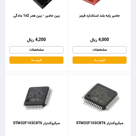
جامپر پایه بلند استاندارد قرمز
پین جامپر - پین هدر 1x2 مادگی
4,000 ریال
4,200 ریال
مشخصات
مشخصات
خریـــــــد
خریـــــــد
میکروکنترلر STM32F103CBT6
میکروکنترلر STM32F103C8T6