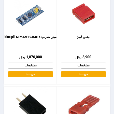
جامپر قرمز
مینی هدر برد blue pill STM32F103C8T6
3,900 ریال
1,870,000 ریال
مشخصات
مشخصات
خریـــــــد
خریـــــــد