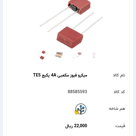
نام کالا
میکرو فیوز مکعبی 4A پکیج TE5
کد کالا
88585593
هم شاخه
قیمت
22,000 ریـال