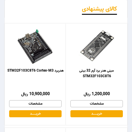
کالای پیشنهادی
مینی هدر برد آرم 32 بیتی
هدربرد STM32F103C8T6 Cortex-M3
STM32F103C8T6
1,200,000 ریال
10,900,000 ریال
مشخصات
مشخصات
خریـــــــد
خریـــــــد