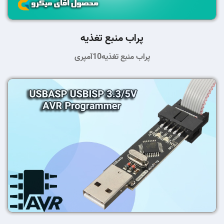
پراب منبع تغذیه
پراب منبع تغذیه10آمپری