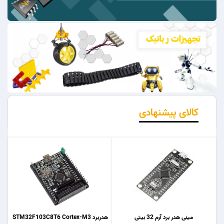
کالای پیشنهادی
مینی هدر برد آرم 32 بیتی
هدربرد STM32F103C8T6 Cortex-M3