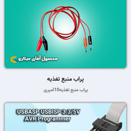
پراب منبع تغذیه
پراب منبع تغذیه10آمپری