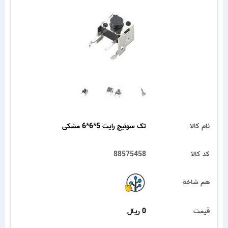
نام کالا
تک سوئیچ رایت 5*6*6 مشکی
کد کالا
88575458
هم شاخه
قیمت
0 ریـال