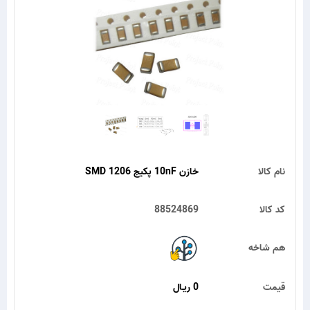
نام کالا
خازن 10nF پکیج SMD 1206
کد کالا
88524869
هم شاخه
قیمت
0 ریـال