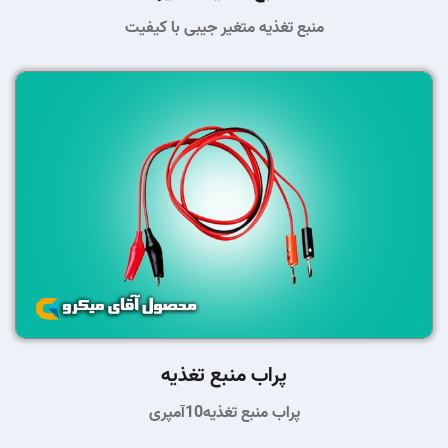
منبع تغذیه متغیر جیبی با کیفیت
پراب منبع تغذیه
پراب منبع تغذیه10آمپری