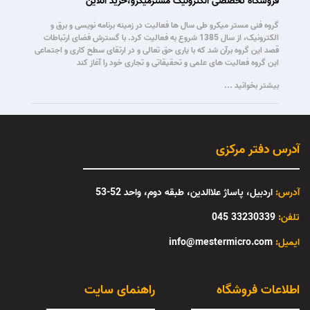
فروشگاه تخصصی الکترونیک مسترمیکرو،خرید آنلاین
گروه فنی مستر میکرو طی سال ها فعالیت در زمینه برنامه نویسی و برق و
الکترونیک، از سال 1385 شروع به فعالیت کرد. با گسترش فضای ارتباطات
قصد این گروه برآن شد که با یاری حق تعالی و در ارتقای سطح کاری و اجتماعی
این گروه فعالیت های علمی و تحقیقاتی و تجاری خود را آغاز کند
بیشتر بخوانید ...
آدرس دفتر مرکزی
آدرس:
اردبیل، پاساژ علاالدین، طبقه دوم، واحد 52-53
تلفن:
33230339 045
:ایمیل
info@mestermicro.com
اطلاعات فروشگاه
راهنمای سایت