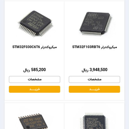
میکروکنترلر STM32F103RBT6
میکروکنترلر STM32F030C6T6
3,948,500 ریال
585,200 ریال
مشخصات
مشخصات
خریـــــــد
خریـــــــد