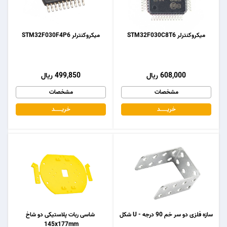
میکروکنترلر STM32F030C8T6
میکروکنترلر STM32F030F4P6
608,000 ریال
499,850 ریال
مشخصات
مشخصات
خریـــــــد
خریـــــــد
سازه فلزی دو سر خم 90 درجه - U شکل
شاسی ربات پلاستیکی دو شاخ
145x177mm