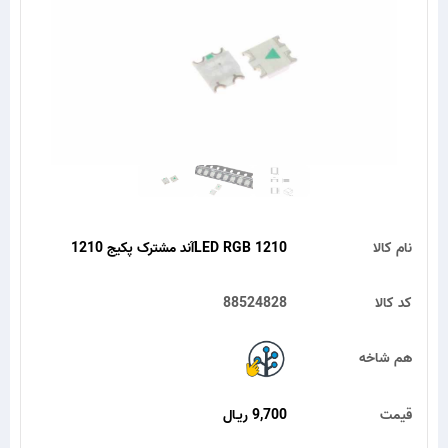
نام کالا
LED RGB 1210آند مشترک پکیج 1210
کد کالا
88524828
هم شاخه
قیمت
9,700 ریـال