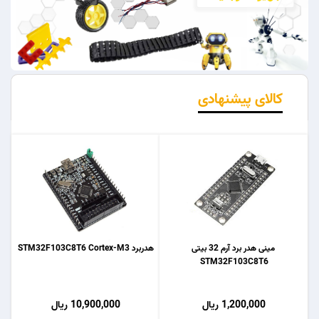
کالای پیشنهادی
مینی هدر برد آرم 32 بیتی
هدربرد STM32F103C8T6 Cortex-M3
STM32F103C8T6
1,200,000 ریال
10,900,000 ریال