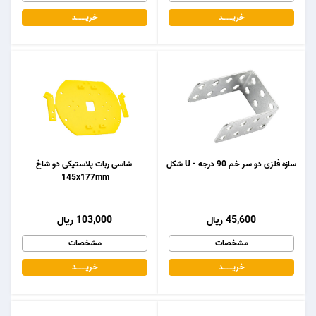
خریـــــــد
خریـــــــد
سازه فلزی دو سر خم 90 درجه - U شکل
شاسی ربات پلاستیکی دو شاخ
145x177mm
45,600 ریال
103,000 ریال
مشخصات
مشخصات
خریـــــــد
خریـــــــد