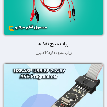
پراب منبع تغذیه
پراب منبع تغذیه10آمپری