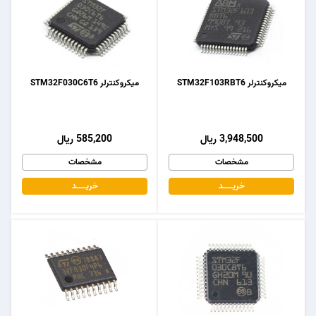
میکروکنترلر STM32F103RBT6
میکروکنترلر STM32F030C6T6
3,948,500 ریال
585,200 ریال
مشخصات
مشخصات
خریـــــــد
خریـــــــد