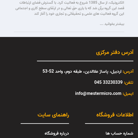
الکترونیک، از سال 1385 شروع به فعالیت کرد. با گسترش فضای ارتباطات
قصد این گروه برآن شد که با یاری حق تعالی و در ارتقای سطح کاری و اجتماعی
این گروه فعالیت های علمی و تحقیقاتی و تجاری خود را آغاز کند
بیشتر بخوانید ...
آدرس دفتر مرکزی
آدرس:
اردبیل، پاساژ علاالدین، طبقه دوم، واحد 52-53
تلفن:
33230339 045
:ایمیل
info@mestermicro.com
اطلاعات فروشگاه
راهنمای سایت
شماره حساب ها
درباره فروشگاه