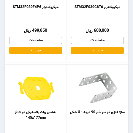
میکروکنترلر STM32F030C8T6
میکروکنترلر STM32F030F4P6
608,000 ریال
499,850 ریال
مشخصات
مشخصات
خریـــــــد
خریـــــــد
سازه فلزی دو سر خم 90 درجه - U شکل
شاسی ربات پلاستیکی دو شاخ
145x177mm