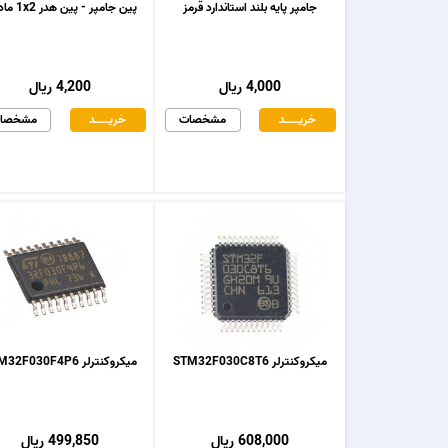
جامپر پایه بلند استاندارد قرمز
پین جامپر - پین هدر 1x2 مادگی
4,000 ریال
4,200 ریال
خریـــــــد
مشخصات
خریـــــــد
مشخصا
میکروکنترلر STM32F030C8T6
میکروکنترلر STM32F030F4P6
608,000 ریال
499,850 ریال