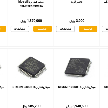
جامپر قرمز
مینی هدر برد blue pill
STM32F103C8T6
3,900 ریال
1,870,000 ریال
ت
خریـــــــد
مشخصات
خریـــــــد
مشخصات
خر
میکروکنترلر STM32F103RBT6
میکروکنترلر STM32F030C6T6
میکروکنت
3,948,500 ریال
585,200 ریال