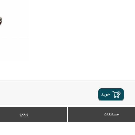
خریـد
مستندات
ویدیو