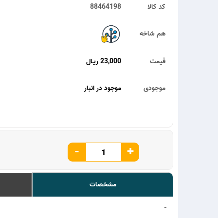
کد کالا
88464198
هم شاخه
قیمت
23,000 ریـال
موجودی
موجود در انبار
-
+
مشخصات
-