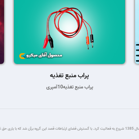
پراب منبع تغذیه
پراب منبع تغذیه10آمپری
گروه فنی مستر میکرو طی سال ها فعالیت در زمینه برنامه نویسی و برق و الکترونیک، از سال 1385 شروع به فعالیت کرد. با گسترش فضای ار