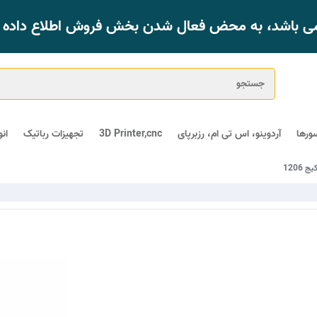
 می باشد، به محض فعال شدن بخش فروش اطلاع داده خ
ورها
آردوینو، اس تی ام، رزبرپای
3D Printer,cnc
تجهیزات رباتیک
ان