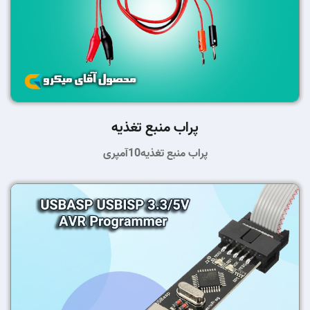
پراب منبع تغذیه
پراب منبع تغذیه10آمپری