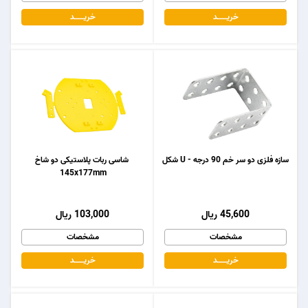
خریـــــــد
خریـــــــد
سازه فلزی دو سر خم 90 درجه - U شکل
شاسی ربات پلاستیکی دو شاخ
145x177mm
45,600 ریال
103,000 ریال
مشخصات
مشخصات
خریـــــــد
خریـــــــد