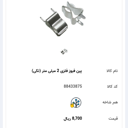
نام کالا
پین فیوز فلزی 2 میلی متر (تکی)
کد کالا
88433875
هم شاخه
قیمت
8,700 ریـال