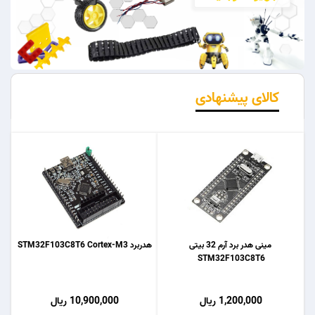
کالای پیشنهادی
مینی هدر برد آرم 32 بیتی
هدربرد STM32F103C8T6 Cortex-M3
STM32F103C8T6
1,200,000 ریال
10,900,000 ریال