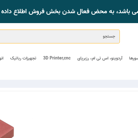
 می باشد، به محض فعال شدن بخش فروش اطلاع داده خ
ورها
آردوینو، اس تی ام، رزبرپای
3D Printer,cnc
تجهیزات رباتیک
ان