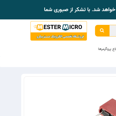
واهد شد. با تشکر از صبوری شما
واع پروگرمرها