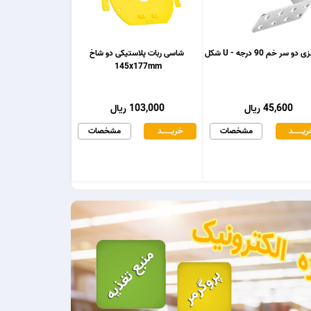
و سر خم 90 درجه - U شکل
شاسی ربات پلاستیکی دو شاخ
145x177mm
45,600 ریال
103,000 ریال
یـــــــد
مشخصات
خریـــــــد
مشخصات