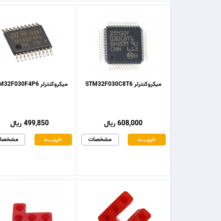
میکروکنترلر STM32F030C8T6
میکروکنترلر STM32F030F4P6
608,000 ریال
499,850 ریال
خریـــــــد
مشخصات
خریـــــــد
مشخصا