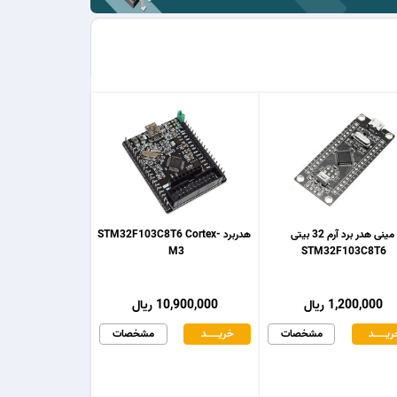
مینی هدر برد آرم 32 بیتی
هدربرد STM32F103C8T6 Cortex-
M3
STM32F103C8T6
1,200,000 ریال
10,900,000 ریال
یـــــــد
مشخصات
خریـــــــد
مشخصات