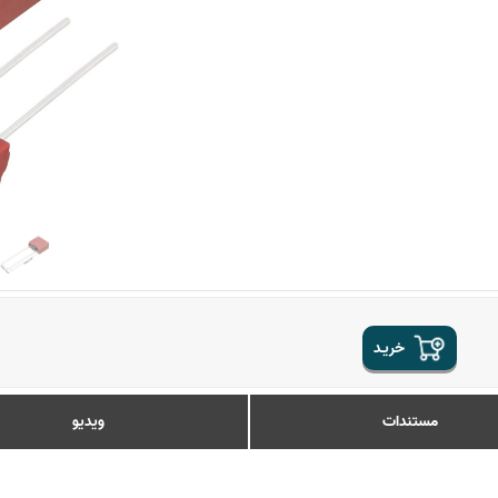
خریـد
مستندات
ویدیو