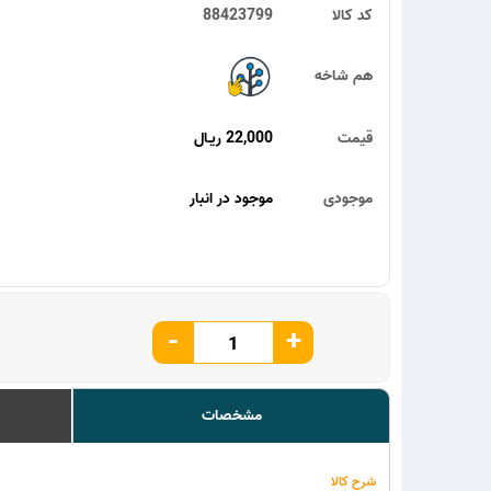
کد کالا
88423799
هم شاخه
قیمت
22,000 ریـال
موجودی
موجود در انبار
-
+
مشخصات
شرح کالا