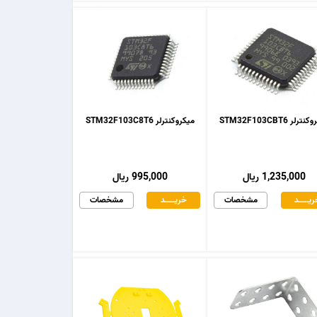
رلر STM32F103CBT6
میکروکنترلر STM32F103C8T6
1,235,000 ریال
995,000 ریال
یـــــــد
مشخصات
خریـــــــد
مشخصات