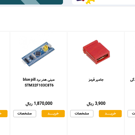
جامپر قرمز
مینی هدر برد blue pill
STM32F103C8T6
3,900 ریال
1,870,000 ریال
ت
خریـــــــد
مشخصات
خریـــــــد
مشخصات
خر