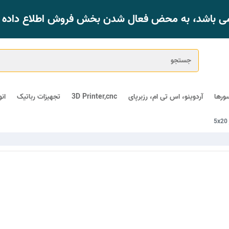
 می باشد، به محض فعال شدن بخش فروش اطلاع داده خ
ورها
آردوینو، اس تی ام، رزبرپای
3D Printer,cnc
تجهیزات رباتیک
ان