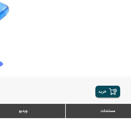
خریـد
مستندات
ویدیو