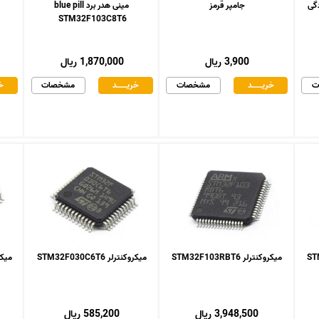
جامپر قرمز
مینی هدر برد blue pill
STM32F103C8T6
3,900 ریال
1,870,000 ریال
ت
خریـــــــد
مشخصات
خریـــــــد
مشخصات
خر
میکروکنترلر STM32F103RBT6
میکروکنترلر STM32F030C6T6
میکروکنت
3,948,500 ریال
585,200 ریال