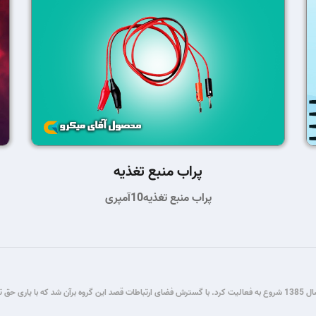
پراب منبع تغذیه
پراب منبع تغذیه10آمپری
گروه فنی مستر میکرو طی سال ها فعالیت در زمینه برنامه نویسی و برق و الکترونیک، از سال 1385 شروع به فعالیت کرد. با گسترش فضای ار