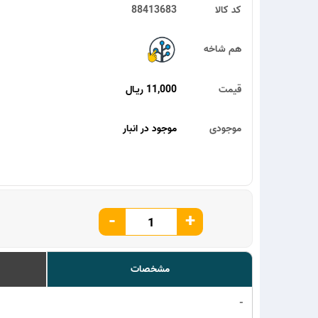
کد کالا
88413683
هم شاخه
قیمت
11,000 ریـال
موجودی
موجود در انبار
-
+
مشخصات
-