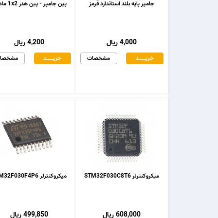
جامپر پایه بلند استاندارد قرمز
پین جامپر - پین هدر 1x2 مادگی
4,000 ریال
4,200 ریال
خریـــــــد
مشخصات
خریـــــــد
مشخصا
میکروکنترلر STM32F030C8T6
میکروکنترلر STM32F030F4P6
608,000 ریال
499,850 ریال