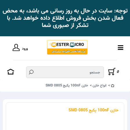
توجه: سایت در حال به روز رسانی می باشد، به محض
فعال شدن بخش فروش اطلاع داده خواهد شد. با
تشکر از صبوری شما
ورود
0
انواع خازن
خازن 100nF پکیج SMD 0805
خازن 100nF پکیج SMD 0805