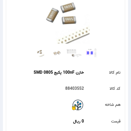
نام کالا
خازن 100nF پکیج SMD 0805
کد کالا
88403552
هم شاخه
قیمت
0 ریـال