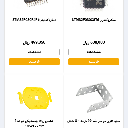
میکروکنترلر STM32F030C8T6
میکروکنترلر STM32F030F4P6
608,000 ریال
499,850 ریال
مشخصات
مشخصات
خریـــــــد
خریـــــــد
سازه فلزی دو سر خم 90 درجه - U شکل
شاسی ربات پلاستیکی دو شاخ
145x177mm