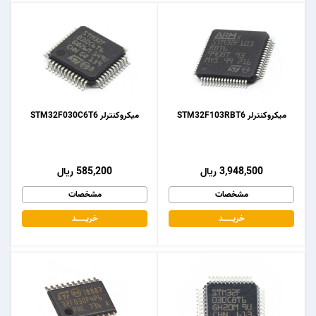
میکروکنترلر STM32F103RBT6
میکروکنترلر STM32F030C6T6
3,948,500 ریال
585,200 ریال
مشخصات
مشخصات
خریـــــــد
خریـــــــد