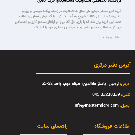
فروشگاه تخصصی الکترونیک مسترمیکرو،خرید آنلاین
گروه فنی مستر میکرو طی سال ها فعالیت در زمینه برنامه نویسی و برق و
الکترونیک، از سال 1385 شروع به فعالیت کرد. با گسترش فضای ارتباطات
قصد این گروه برآن شد که با یاری حق تعالی و در ارتقای سطح کاری و اجتماعی
این گروه فعالیت های علمی و تحقیقاتی و تجاری خود را آغاز کند
بیشتر بخوانید ...
آدرس دفتر مرکزی
آدرس:
اردبیل، پاساژ علاالدین، طبقه دوم، واحد 52-53
تلفن:
33230339 045
:ایمیل
info@mestermicro.com
اطلاعات فروشگاه
راهنمای سایت