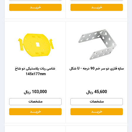
خریـــــــد
خریـــــــد
سازه فلزی دو سر خم 90 درجه - U شکل
شاسی ربات پلاستیکی دو شاخ
145x177mm
45,600 ریال
103,000 ریال
مشخصات
مشخصات
خریـــــــد
خریـــــــد