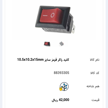
نام کالا
کلید راکر قرمز سایز 10.5x10.2x15mm
کد کالا
88393305
هم شاخه
قیمت
42,000 ریـال