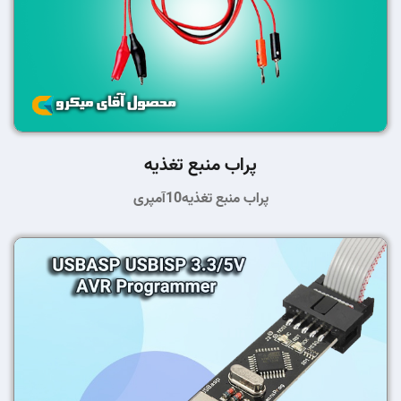
پراب منبع تغذیه
پراب منبع تغذیه10آمپری