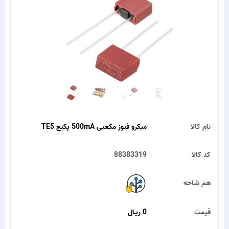
نام کالا
میکرو فیوز مکعبی 500mA پکیج TE5
کد کالا
88383319
هم شاخه
قیمت
0 ریـال