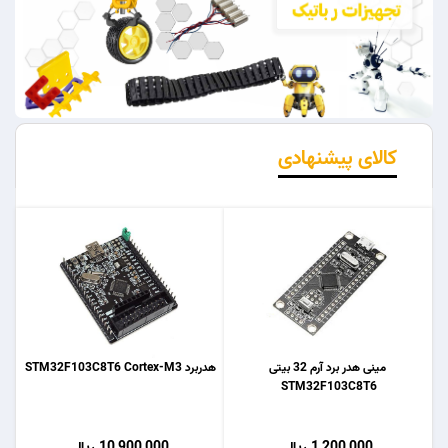
کالای پیشنهادی
مینی هدر برد آرم 32 بیتی
هدربرد STM32F103C8T6 Cortex-M3
STM32F103C8T6
1,200,000 ریال
10,900,000 ریال