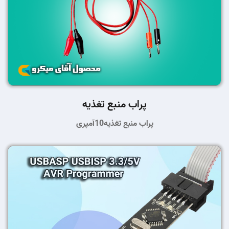
پراب منبع تغذیه
پراب منبع تغذیه10آمپری