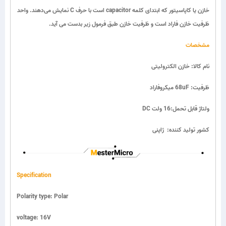
خازن یا کاپاسیتور که ابتدای کلمه capacitor است با حرف C نمایش می‌دهند. واحد
ظرفیت خازن فاراد است و ظرفیت خازن طبق فرمول زیر بدست می آید.
مشخصات
نام کالا: خازن الکترولیتی
ظرفیت: 68uF میکروفاراد
ولتاژ قابل تحمل:16 ولت DC
کشور تولید کننده: ژاپنی
Specification
Polarity type: Polar
voltage: 16V