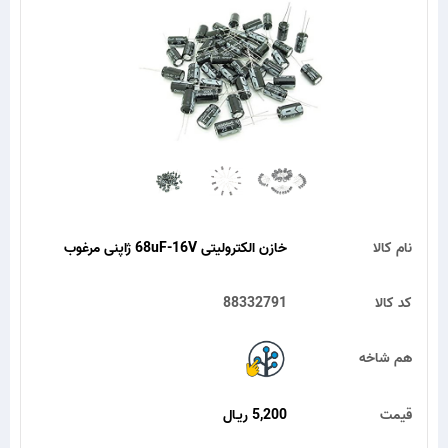
نام کالا
خازن الکترولیتی 68uF-16V ژاپنی مرغوب
کد کالا
88332791
هم شاخه
قیمت
5,200 ریـال