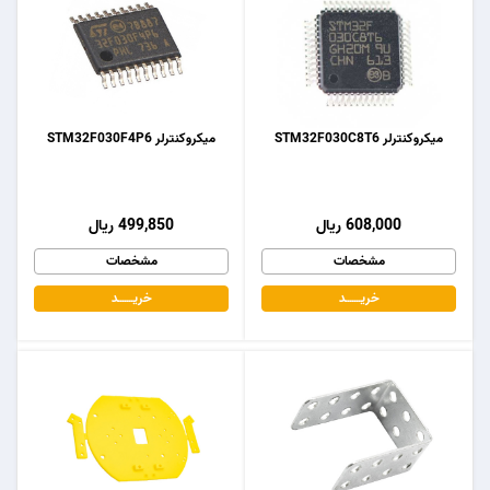
میکروکنترلر STM32F030C8T6
میکروکنترلر STM32F030F4P6
608,000 ریال
499,850 ریال
مشخصات
مشخصات
خریـــــــد
خریـــــــد