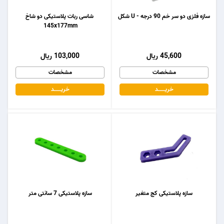
سازه فلزی دو سر خم 90 درجه - U شکل
شاسی ربات پلاستیکی دو شاخ
145x177mm
45,600 ریال
103,000 ریال
مشخصات
مشخصات
خریـــــــد
خریـــــــد
سازه پلاستیکی کج متغیر
سازه پلاستیکی 7 سانتی متر