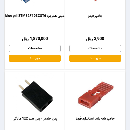
جامپر قرمز
مینی هدر برد blue pill STM32F103C8T6
3,900 ریال
1,870,000 ریال
مشخصات
مشخصات
خریـــــــد
خریـــــــد
جامپر پایه بلند استاندارد قرمز
پین جامپر - پین هدر 1x2 مادگی