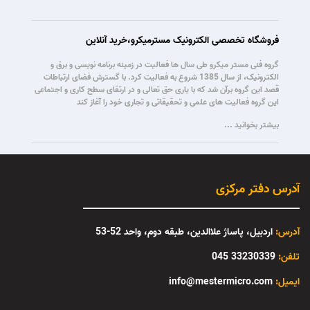
فروشگاه تخصصی الکترونیک مسترمیکرو،خرید آنلاین
گروه فنی مستر میکرو طی سال ها فعالیت در زمینه برنامه نویسی و برق و
الکترونیک، از سال 1385 شروع به فعالیت کرد. با گسترش فضای ارتباطات
قصد این گروه برآن شد که با یاری حق تعالی و در ارتقای سطح کاری و اجتماعی
این گروه فعالیت های علمی و تحقیقاتی و تجاری خود را آغاز کند
بیشتر بخوانید ...
آدرس دفتر مرکزی
آدرس:
اردبیل، پاساژ علاالدین، طبقه دوم، واحد 52-53
تلفن:
33230339 045
:ایمیل
info@mestermicro.com