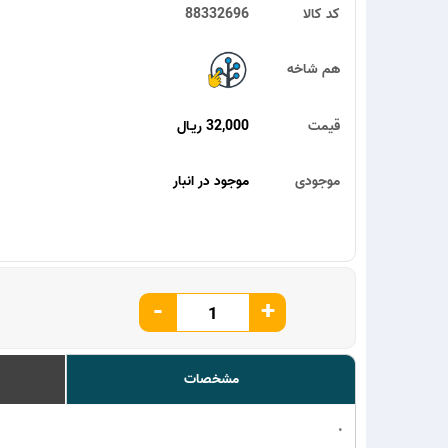
کد کالا
88332696
هم شاخه
قیمت
32,000 ریـال
موجودی
موجود در انبار
-
+
مشخصات
.