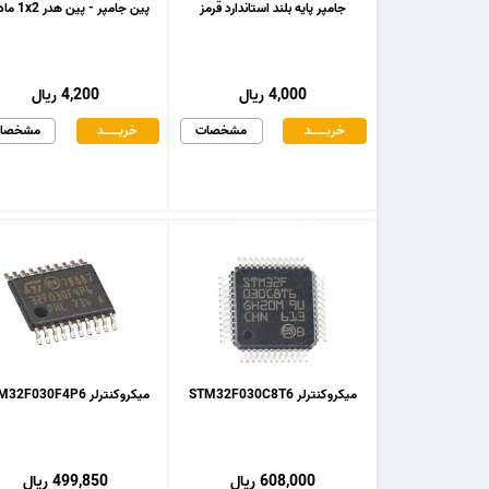
جامپر پایه بلند استاندارد قرمز
پین جامپر - پین هدر 1x2 مادگی
4,000 ریال
4,200 ریال
خریـــــــد
مشخصات
خریـــــــد
مشخصا
میکروکنترلر STM32F030C8T6
میکروکنترلر STM32F030F4P6
608,000 ریال
499,850 ریال