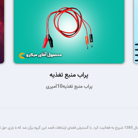
پراب منبع تغذیه
پراب منبع تغذیه10آمپری
گروه فنی مستر میکرو طی سال ها فعالیت در زمینه برنامه نویسی و برق و الکترونیک، از سال 1385 شروع به فعالیت کرد. با گسترش فضای ار