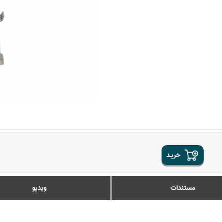
خریـد
مستندات
ویدیو