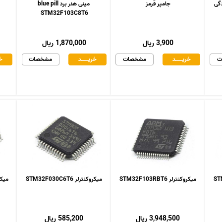
جامپر قرمز
مینی هدر برد blue pill
STM32F103C8T6
3,900 ریال
1,870,000 ریال
ت
خریـــــــد
مشخصات
خریـــــــد
مشخصات
خر
میکروکنترلر STM32F103RBT6
میکروکنترلر STM32F030C6T6
میکروکنت
3,948,500 ریال
585,200 ریال