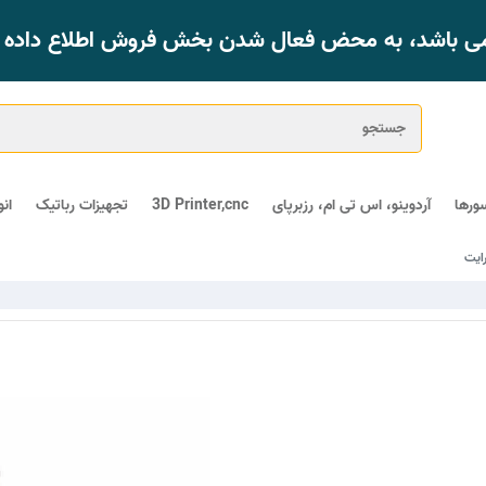
 می باشد، به محض فعال شدن بخش فروش اطلاع داده خ
ورها
آردوینو، اس تی ام، رزبرپای
3D Printer,cnc
تجهیزات رباتیک
ان