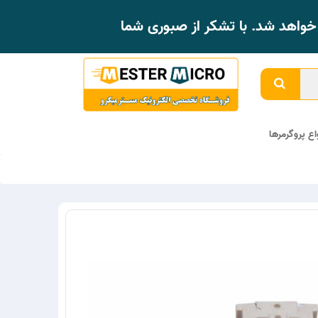
واهد شد. با تشکر از صبوری شما
واع پروگرمرها