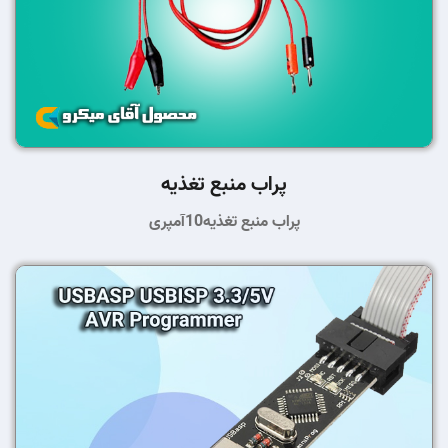
پراب منبع تغذیه
پراب منبع تغذیه10آمپری