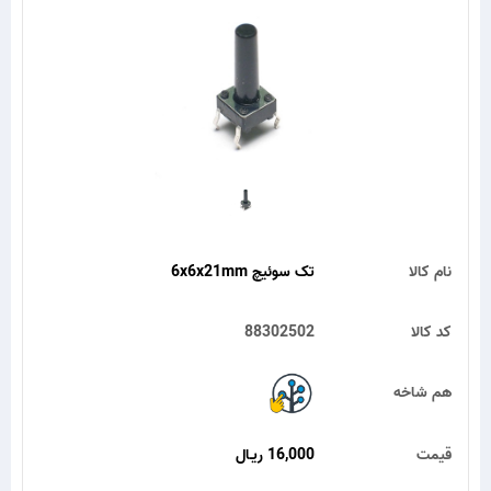
نام کالا
تک سوئیچ 6x6x21mm
کد کالا
88302502
هم شاخه
قیمت
16,000 ریـال