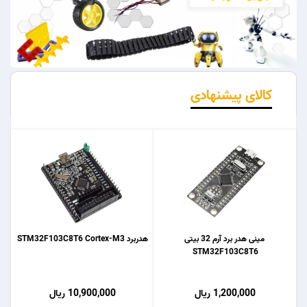
کالای پیشنهادی
مینی هدر برد آرم 32 بیتی
هدربرد STM32F103C8T6 Cortex-M3
STM32F103C8T6
1,200,000 ریال
10,900,000 ریال