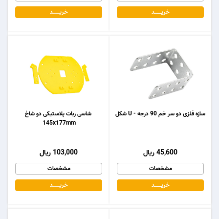
خریـــــــد
خریـــــــد
سازه فلزی دو سر خم 90 درجه - U شکل
شاسی ربات پلاستیکی دو شاخ
145x177mm
45,600 ریال
103,000 ریال
مشخصات
مشخصات
خریـــــــد
خریـــــــد