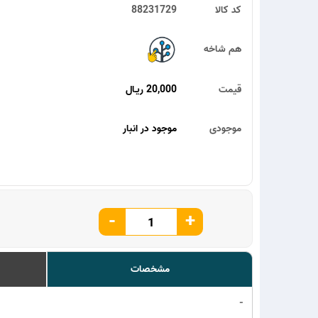
کد کالا
88231729
هم شاخه
قیمت
20,000 ریـال
موجودی
موجود در انبار
-
+
مشخصات
-