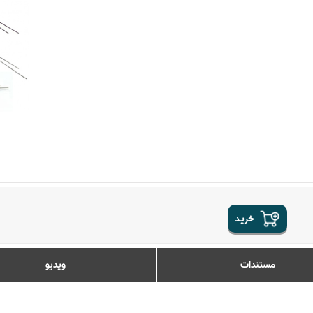
خریـد
مستندات
ویدیو