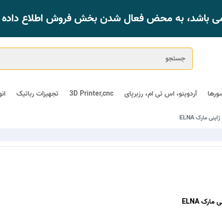
 می باشد، به محض فعال شدن بخش فروش اطلاع داده خ
ورها
آردوینو، اس تی ام، رزبرپای
3D Printer,cnc
تجهیزات رباتیک
ان