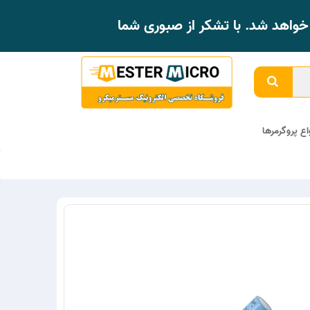
واهد شد. با تشکر از صبوری شما
واع پروگرمرها