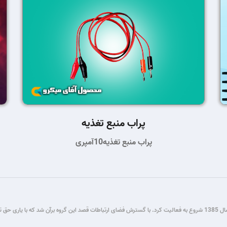
پراب منبع تغذیه
پراب منبع تغذیه10آمپری
گروه فنی مستر میکرو طی سال ها فعالیت در زمینه برنامه نویسی و برق و الکترونیک، از سال 1385 شروع به فعالیت کرد. با گسترش فضای ار