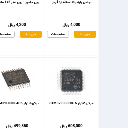
جامپر پایه بلند استاندارد قرمز
پین جامپر - پین هدر 1x2 مادگی
4,000 ریال
4,200 ریال
خریـــــــد
مشخصات
خریـــــــد
مشخصا
میکروکنترلر STM32F030C8T6
میکروکنترلر STM32F030F4P6
608,000 ریال
499,850 ریال