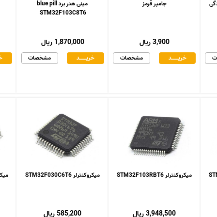
جامپر قرمز
مینی هدر برد blue pill
STM32F103C8T6
3,900 ریال
1,870,000 ریال
ت
خریـــــــد
مشخصات
خریـــــــد
مشخصات
خر
میکروکنترلر STM32F103RBT6
میکروکنترلر STM32F030C6T6
میکروکنت
3,948,500 ریال
585,200 ریال