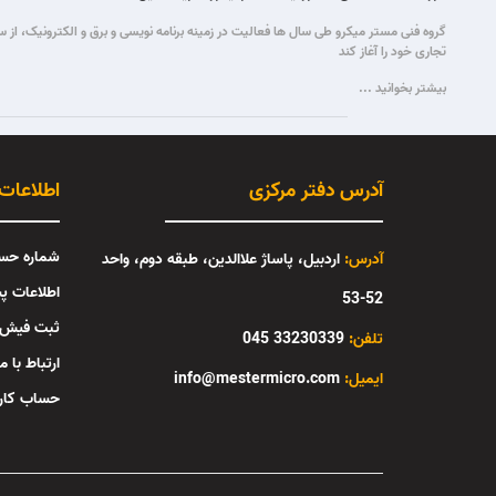
تجاری خود را آغاز کند
بیشتر بخوانید ...
آدرس دفتر مرکزی
اطلاعات
شماره حس
آدرس:
اردبیل، پاساژ علاالدین، طبقه دوم، واحد
اطلاعات پ
52-53
ثبت فیش
تلفن:
33230339 045
ارتباط با ما
:ایمیل
info@mestermicro.com
حساب کار