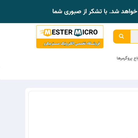
واهد شد. با تشکر از صبوری شما
واع پروگرمرها