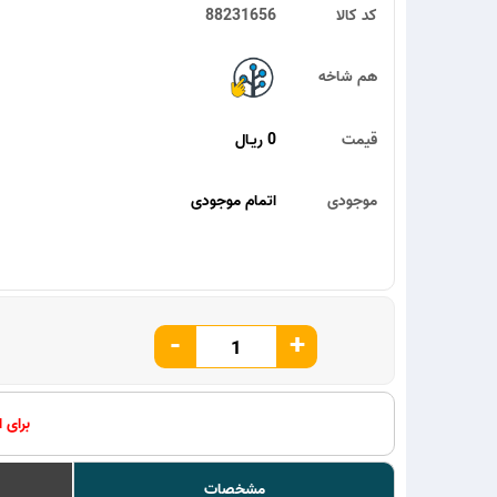
کد کالا
88231656
هم شاخه
قیمت
0 ریـال
موجودی
اتمام موجودی
-
+
برای 
مشخصات