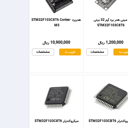
مینی هدر برد آرم 32 بیتی
هدربرد STM32F103C8T6 Cortex-
M3
STM32F103C8T6
1,200,000 ریال
10,900,000 ریال
یـــــــد
مشخصات
خریـــــــد
مشخصات
رلر STM32F103CBT6
میکروکنترلر STM32F103C8T6