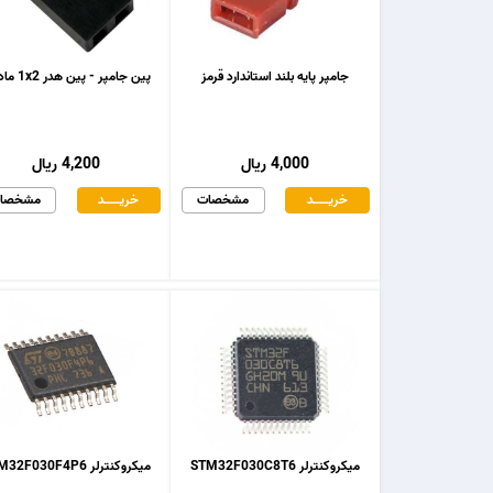
جامپر پایه بلند استاندارد قرمز
پین جامپر - پین هدر 1x2 مادگی
4,000 ریال
4,200 ریال
خریـــــــد
مشخصات
خریـــــــد
مشخصا
میکروکنترلر STM32F030C8T6
میکروکنترلر STM32F030F4P6