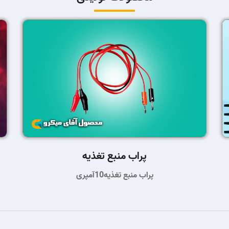
پراب منبع تغذیه
پراب منبع تغذیه10آمپری