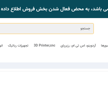
 می باشد، به محض فعال شدن بخش فروش اطلاع داده خ
ورها
آردوینو، اس تی ام، رزبرپای
3D Printer,cnc
تجهیزات رباتیک
ان