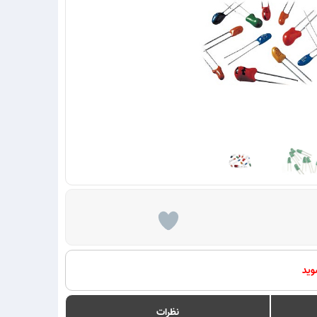
وید
نظرات