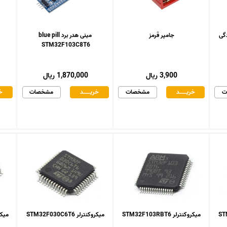
جامپر قرمز
مینی هدر برد blue pill
STM32F103C8T6
3,900 ریال
1,870,000 ریال
ت
خریـــــــد
مشخصات
خریـــــــد
مشخصات
خر
میکروکنترلر STM32F103RBT6
میکروکنترلر STM32F030C6T6
میکروکنت