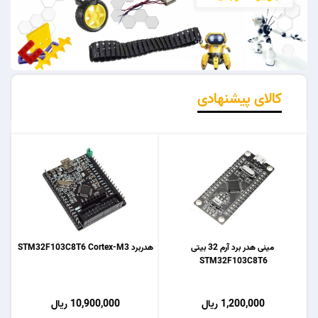
کالای پیشنهادی
مینی هدر برد آرم 32 بیتی
هدربرد STM32F103C8T6 Cortex-M3
STM32F103C8T6
1,200,000 ریال
10,900,000 ریال