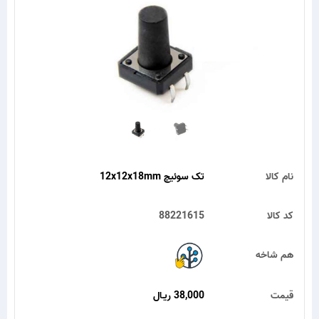
نام کالا
تک سوئیچ 12x12x18mm
کد کالا
88221615
هم شاخه
قیمت
38,000 ریـال