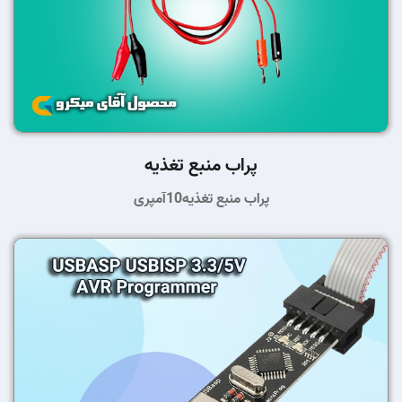
پراب منبع تغذیه
پراب منبع تغذیه10آمپری