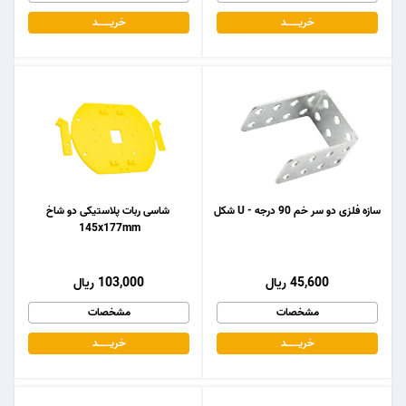
خریـــــــد
خریـــــــد
سازه فلزی دو سر خم 90 درجه - U شکل
شاسی ربات پلاستیکی دو شاخ
145x177mm
45,600 ریال
103,000 ریال
مشخصات
مشخصات
خریـــــــد
خریـــــــد