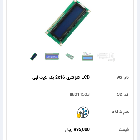
نام کالا
LCD کاراکتری 2x16 بک لایت آبی
کد کالا
88211523
هم شاخه
قیمت
995,000 ریـال