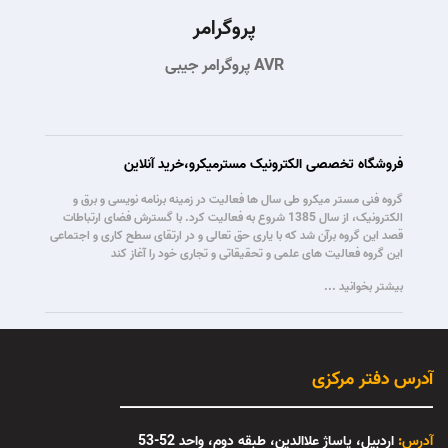
پروگرامر
پروگرامر جیبی AVR
فروشگاه تخصصی الکترونیک مسترمیکرو،خرید آنلاین
گروه فنی مستر میکرو طی سال ها فعالیت در زمینه برنامه نویسی و برق و
الکترونیک، از سال 1385 شروع به فعالیت کرد. با گسترش فضای ارتباطات
قصد این گروه برآن شد که با یاری حق تعالی و در ارتقای سطح کاری و اجتماعی
این گروه فعالیت های علمی و تحقیقاتی و تجاری خود را آغاز کند
بیشتر بخوانید ...
آدرس دفتر مرکزی
آدرس:
اردبیل، پاساژ علاالدین، طبقه دوم، واحد 52-53