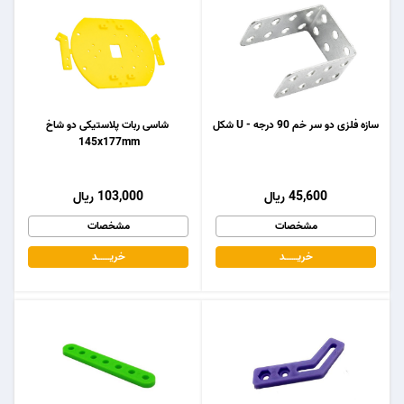
سازه فلزی دو سر خم 90 درجه - U شکل
شاسی ربات پلاستیکی دو شاخ
145x177mm
45,600 ریال
103,000 ریال
مشخصات
مشخصات
خریـــــــد
خریـــــــد