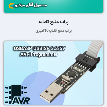
پراب منبع تغذیه
پراب منبع تغذیه10آمپری