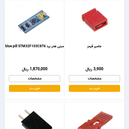
جامپر قرمز
مینی هدر برد blue pill STM32F103C8T6
3,900 ریال
1,870,000 ریال
مشخصات
مشخصات
خریـــــــد
خریـــــــد