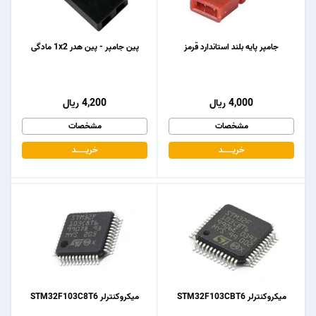
جامپر پایه بلند استاندارد قرمز
پین جامپر - پین هدر 1x2 مادگی
4,000 ریال
4,200 ریال
مشخصات
مشخصات
خریـــــــد
خریـــــــد
میکروکنترلر STM32F103CBT6
میکروکنترلر STM32F103C8T6