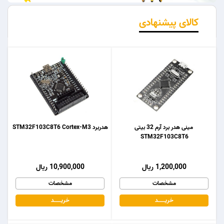
کالای پیشنهادی
مینی هدر برد آرم 32 بیتی
هدربرد STM32F103C8T6 Cortex-M3
STM32F103C8T6
1,200,000 ریال
10,900,000 ریال
مشخصات
مشخصات
خریـــــــد
خریـــــــد