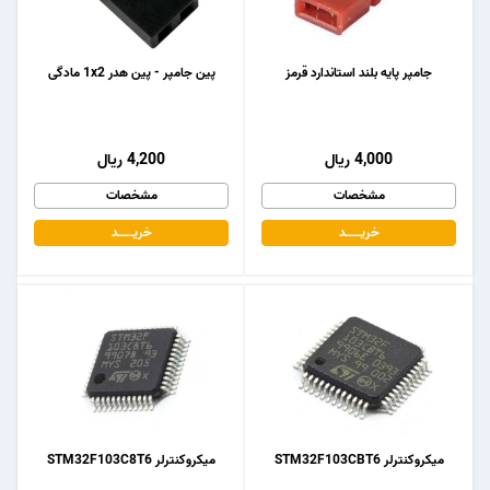
جامپر پایه بلند استاندارد قرمز
پین جامپر - پین هدر 1x2 مادگی
4,000 ریال
4,200 ریال
مشخصات
مشخصات
خریـــــــد
خریـــــــد
میکروکنترلر STM32F103CBT6
میکروکنترلر STM32F103C8T6