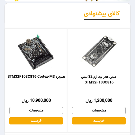
کالای پیشنهادی
مینی هدر برد آرم 32 بیتی
هدربرد STM32F103C8T6 Cortex-M3
STM32F103C8T6
1,200,000 ریال
10,900,000 ریال
مشخصات
مشخصات
خریـــــــد
خریـــــــد