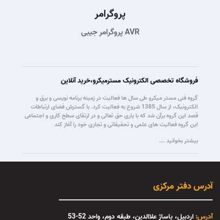
پروگرامر
پروگرامر جیبی AVR
فروشگاه تخصصی الکترونیک مسترمیکرو،خرید آنلاین
گروه فنی مستر میکرو طی سال ها فعالیت در زمینه برنامه نویسی و برق و
الکترونیک، از سال 1385 شروع به فعالیت کرد. با گسترش فضای ارتباطات
قصد این گروه برآن شد که با یاری حق تعالی و در ارتقای سطح کاری و اجتماعی
این گروه فعالیت های علمی و تحقیقاتی و تجاری خود را آغاز کند
بیشتر بخوانید ...
آدرس دفتر مرکزی
آدرس:
اردبیل، پاساژ علاالدین، طبقه دوم، واحد 52-53