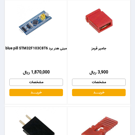
جامپر قرمز
مینی هدر برد blue pill STM32F103C8T6
3,900 ریال
1,870,000 ریال
مشخصات
مشخصات
خریـــــــد
خریـــــــد