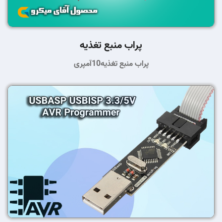
پراب منبع تغذیه
پراب منبع تغذیه10آمپری