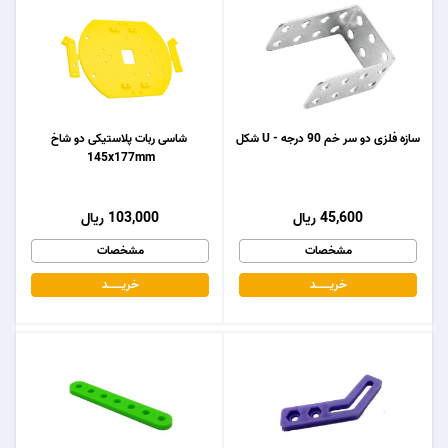
سازه فلزی دو سر خم 90 درجه - U شکل
شاسی ربات پلاستیکی دو شاخ
145x177mm
45,600 ریال
103,000 ریال
مشخصات
مشخصات
خریـــــــد
خریـــــــد