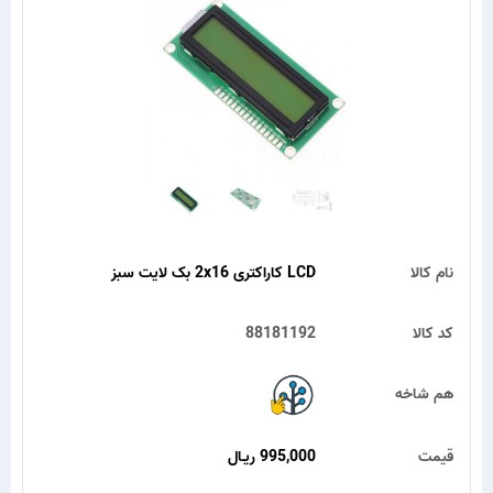
نام کالا
LCD کاراکتری 2x16 بک لایت سبز
کد کالا
88181192
هم شاخه
قیمت
995,000 ریـال