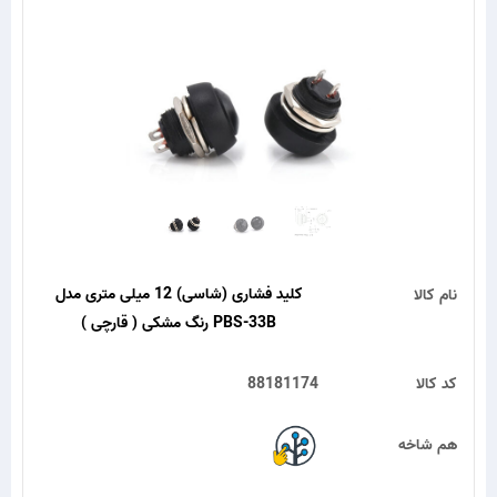
کلید فشاری (شاسی) 12 میلی متری مدل
نام کالا
PBS-33B رنگ مشکی ( قارچی )
کد کالا
88181174
هم شاخه