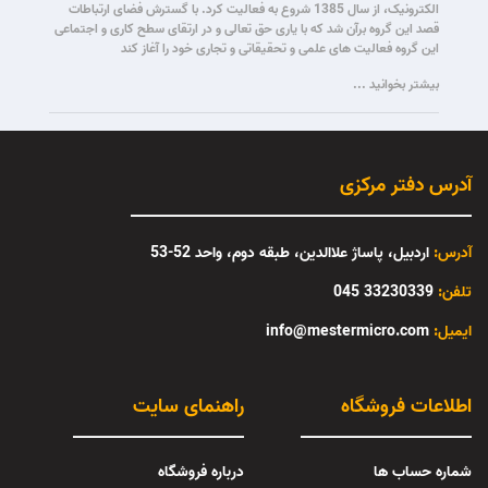
الکترونیک، از سال 1385 شروع به فعالیت کرد. با گسترش فضای ارتباطات
قصد این گروه برآن شد که با یاری حق تعالی و در ارتقای سطح کاری و اجتماعی
این گروه فعالیت های علمی و تحقیقاتی و تجاری خود را آغاز کند
بیشتر بخوانید ...
آدرس دفتر مرکزی
آدرس:
اردبیل، پاساژ علاالدین، طبقه دوم، واحد 52-53
تلفن:
33230339 045
:ایمیل
info@mestermicro.com
اطلاعات فروشگاه
راهنمای سایت
شماره حساب ها
درباره فروشگاه