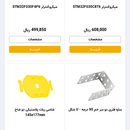
میکروکنترلر STM32F030C8T6
میکروکنترلر STM32F030F4P6
608,000 ریال
499,850 ریال
مشخصات
مشخصات
خریـــــــد
خریـــــــد
سازه فلزی دو سر خم 90 درجه - U شکل
شاسی ربات پلاستیکی دو شاخ
145x177mm