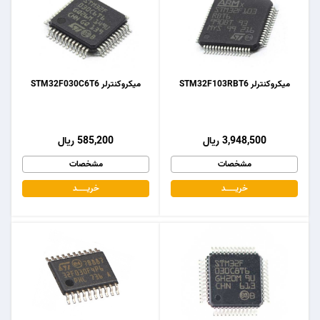
میکروکنترلر STM32F103RBT6
میکروکنترلر STM32F030C6T6
3,948,500 ریال
585,200 ریال
مشخصات
مشخصات
خریـــــــد
خریـــــــد