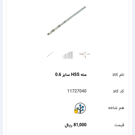
نام کالا
مته HSS سایز 0.6
کد کالا
11727040
هم شاخه
قیمت
81,000 ریـال