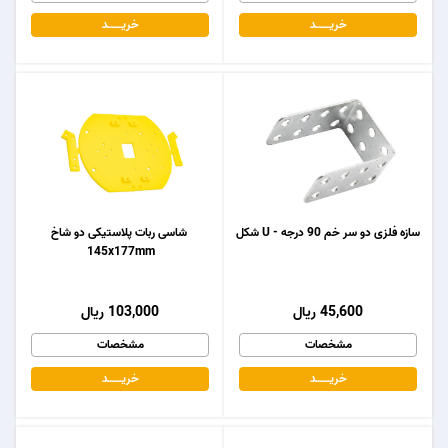
خریـــــــد
خریـــــــد
سازه فلزی دو سر خم 90 درجه - U شکل
شاسی ربات پلاستیکی دو شاخ
145x177mm
45,600 ریال
103,000 ریال
مشخصات
مشخصات
خریـــــــد
خریـــــــد