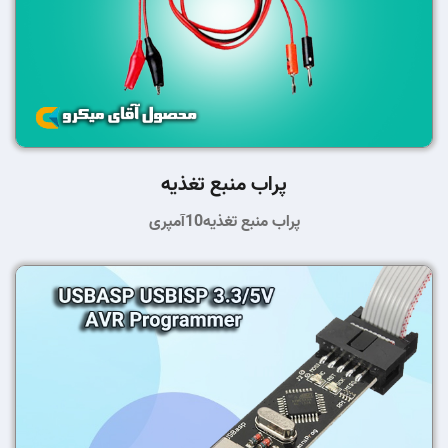
پراب منبع تغذیه
پراب منبع تغذیه10آمپری