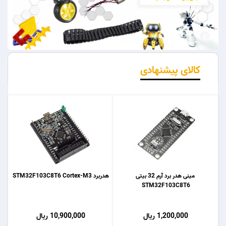
کالای پیشنهادی
مینی هدر برد آرم 32 بیتی
هدربرد STM32F103C8T6 Cortex-M3
STM32F103C8T6
1,200,000 ریال
10,900,000 ریال