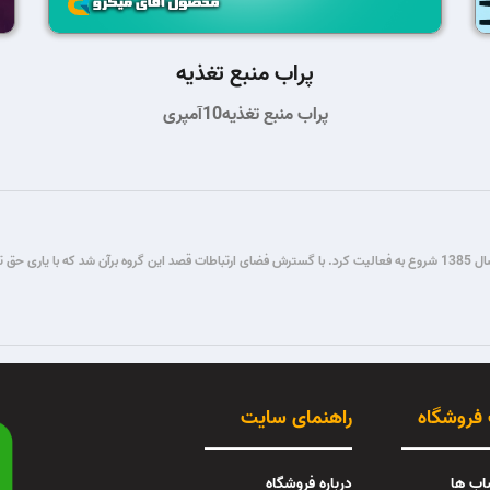
پراب منبع تغذیه
پراب منبع تغذیه10آمپری
گروه فنی مستر میکرو طی سال ها فعالیت در زمینه برنامه نویسی و برق و الکترونیک، از سال 1385 شروع به فعالیت کرد. با گسترش فضای ار
 فروشگاه
راهنمای سایت
اب ها
درباره فروشگاه