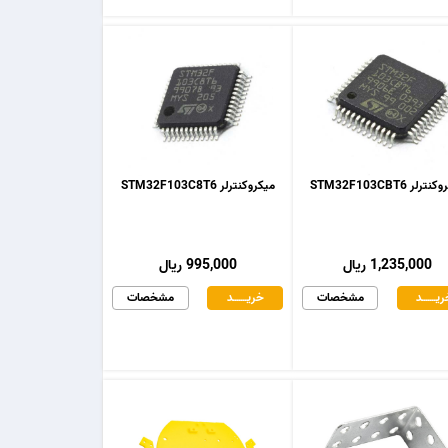
رلر STM32F103CBT6
میکروکنترلر STM32F103C8T6
1,235,000 ریال
995,000 ریال
یـــــــد
مشخصات
خریـــــــد
مشخصات