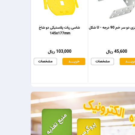
و سر خم 90 درجه - U شکل
شاسی ربات پلاستیکی دو شاخ
145x177mm
45,600 ریال
103,000 ریال
یـــــــد
مشخصات
خریـــــــد
مشخصات