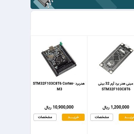
مینی هدر برد آرم 32 بیتی
هدربرد STM32F103C8T6 Cortex-
M3
STM32F103C8T6
1,200,000 ریال
10,900,000 ریال
یـــــــد
مشخصات
خریـــــــد
مشخصات