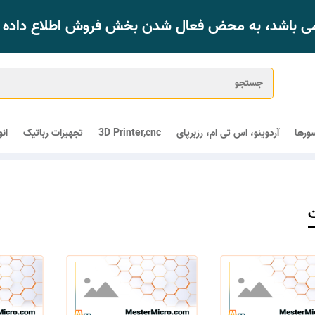
 می باشد، به محض فعال شدن بخش فروش اطلاع داده خ
ورها
آردوینو، اس تی ام، رزبرپای
3D Printer,cnc
تجهیزات رباتیک
ان
ت