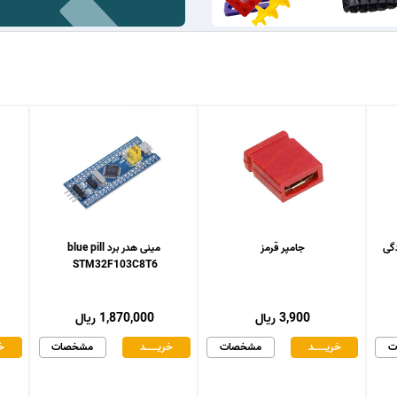
جامپر قرمز
مینی هدر برد blue pill
STM32F103C8T6
3,900 ریال
1,870,000 ریال
ت
خریـــــــد
مشخصات
خریـــــــد
مشخصات
خر