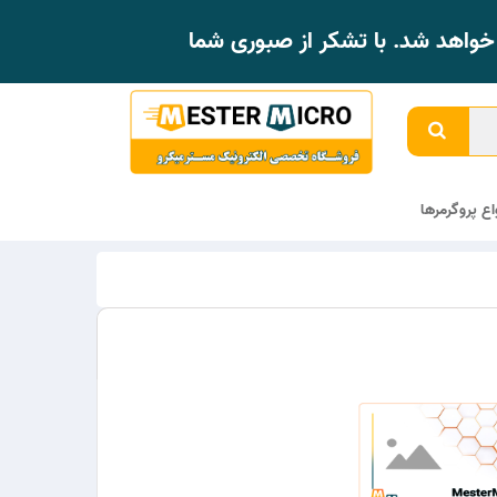
واهد شد. با تشکر از صبوری شما
واع پروگرمرها