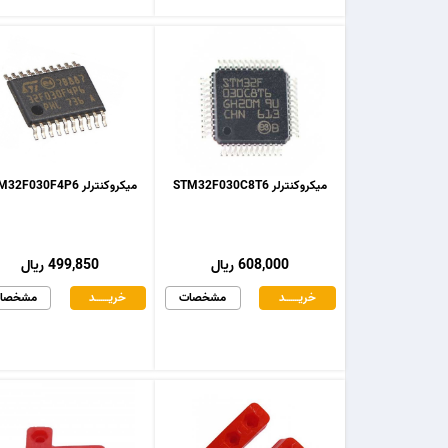
میکروکنترلر STM32F030C8T6
میکروکنترلر STM32F030F4P6
608,000 ریال
499,850 ریال
خریـــــــد
مشخصات
خریـــــــد
مشخصا