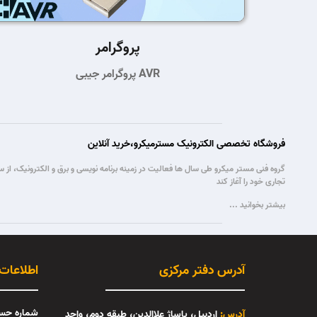
پروگرامر
پروگرامر جیبی AVR
فروشگاه تخصصی الکترونیک مسترمیکرو،خرید آنلاین
تجاری خود را آغاز کند
بیشتر بخوانید ...
آدرس دفتر مرکزی
اطلاعات
شماره حس
آدرس:
اردبیل، پاساژ علاالدین، طبقه دوم، واحد