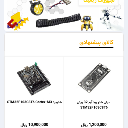
کالای پیشنهادی
مینی هدر برد آرم 32 بیتی
هدربرد STM32F103C8T6 Cortex-M3
STM32F103C8T6
1,200,000 ریال
10,900,000 ریال