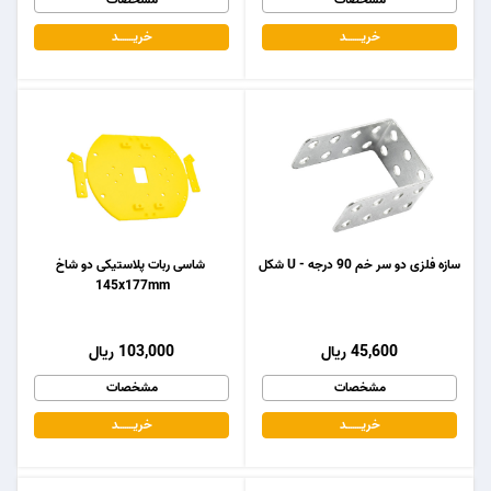
خریـــــــد
خریـــــــد
سازه فلزی دو سر خم 90 درجه - U شکل
شاسی ربات پلاستیکی دو شاخ
145x177mm
45,600 ریال
103,000 ریال
مشخصات
مشخصات
خریـــــــد
خریـــــــد