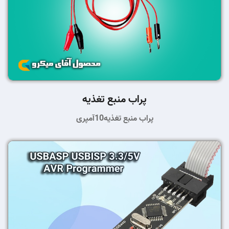
پراب منبع تغذیه
پراب منبع تغذیه10آمپری