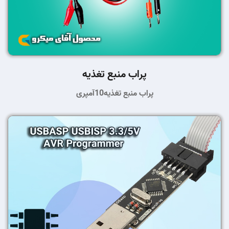
پراب منبع تغذیه
پراب منبع تغذیه10آمپری