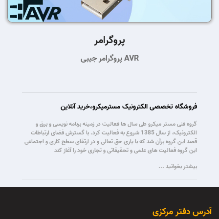
پروگرامر
پروگرامر جیبی AVR
فروشگاه تخصصی الکترونیک مسترمیکرو،خرید آنلاین
گروه فنی مستر میکرو طی سال ها فعالیت در زمینه برنامه نویسی و برق و
الکترونیک، از سال 1385 شروع به فعالیت کرد. با گسترش فضای ارتباطات
قصد این گروه برآن شد که با یاری حق تعالی و در ارتقای سطح کاری و اجتماعی
این گروه فعالیت های علمی و تحقیقاتی و تجاری خود را آغاز کند
بیشتر بخوانید ...
آدرس دفتر مرکزی