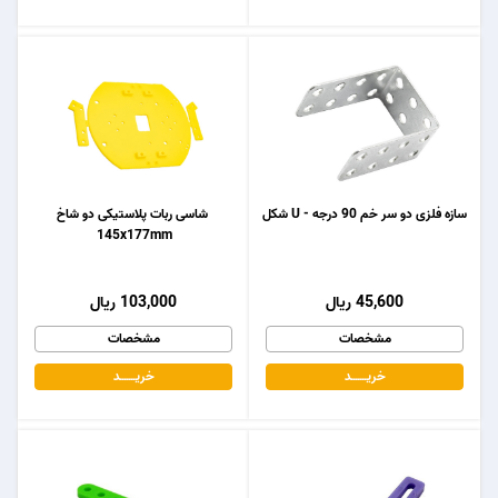
سازه فلزی دو سر خم 90 درجه - U شکل
شاسی ربات پلاستیکی دو شاخ
145x177mm
45,600 ریال
103,000 ریال
مشخصات
مشخصات
خریـــــــد
خریـــــــد