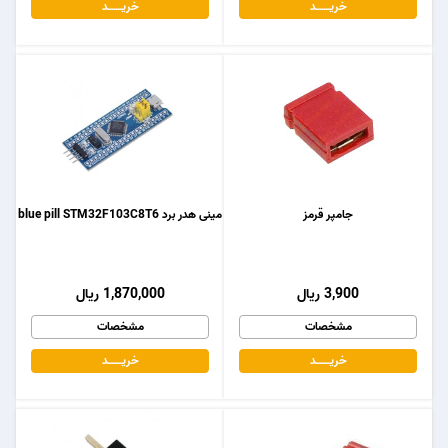
خریـــــــد
خریـــــــد
جامپر قرمز
مینی هدر برد blue pill STM32F103C8T6
3,900 ریال
1,870,000 ریال
مشخصات
مشخصات
خریـــــــد
خریـــــــد