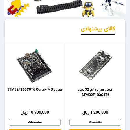
کالای پیشنهادی
مینی هدر برد آرم 32 بیتی
هدربرد STM32F103C8T6 Cortex-M3
STM32F103C8T6
1,200,000 ریال
10,900,000 ریال
مشخصات
مشخصات