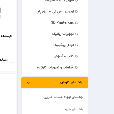
ماژول ها و سنسورها
آردوینو، اس تی ام، رزبرپای
3D Printer,cnc
تجهیزات رباتیک
فرستنده گیر
انواع پروگرمرها
کتاب و آموزش
مشخص
قطعات و تجهیزات کارکرده
راهنمای کاربران
راهنمای ایجاد حساب کاربری
راهنمای خرید