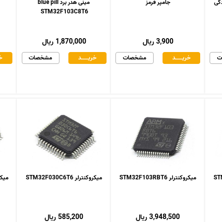
جامپر قرمز
مینی هدر برد blue pill
STM32F103C8T6
3,900 ریال
1,870,000 ریال
ت
خریـــــــد
مشخصات
خریـــــــد
مشخصات
خر
میکروکنترلر STM32F103RBT6
میکروکنترلر STM32F030C6T6
میکروکنت
3,948,500 ریال
585,200 ریال