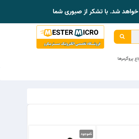
واهد شد. با تشکر از صبوری شما
واع پروگرمرها
ناموجود