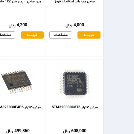
جامپر پایه بلند استاندارد قرمز
پین جامپر - پین هدر 1x2 مادگی
4,000 ریال
4,200 ریال
خریـــــــد
مشخصات
خریـــــــد
مشخصا
میکروکنترلر STM32F030C8T6
میکروکنترلر STM32F030F4P6
608,000 ریال
499,850 ریال