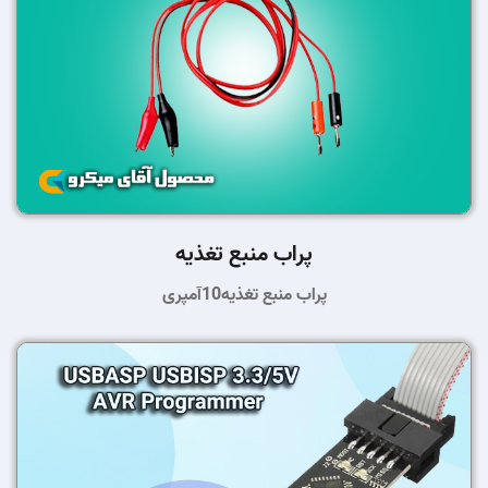
پراب منبع تغذیه
پراب منبع تغذیه10آمپری