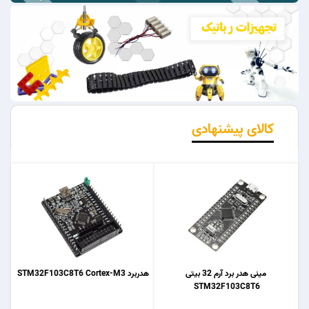
کالای پیشنهادی
مینی هدر برد آرم 32 بیتی
هدربرد STM32F103C8T6 Cortex-M3
STM32F103C8T6