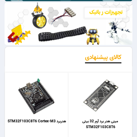
کالای پیشنهادی
مینی هدر برد آرم 32 بیتی
هدربرد STM32F103C8T6 Cortex-M3
STM32F103C8T6