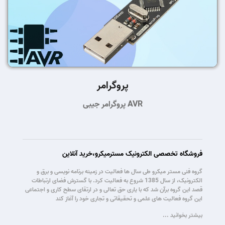
پروگرامر
پروگرامر جیبی AVR
فروشگاه تخصصی الکترونیک مسترمیکرو،خرید آنلاین
گروه فنی مستر میکرو طی سال ها فعالیت در زمینه برنامه نویسی و برق و
الکترونیک، از سال 1385 شروع به فعالیت کرد. با گسترش فضای ارتباطات
قصد این گروه برآن شد که با یاری حق تعالی و در ارتقای سطح کاری و اجتماعی
این گروه فعالیت های علمی و تحقیقاتی و تجاری خود را آغاز کند
بیشتر بخوانید ...