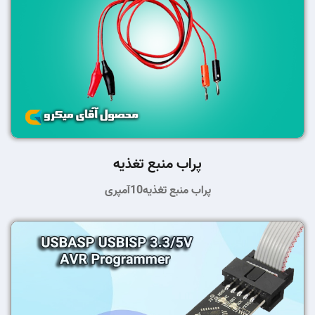
پراب منبع تغذیه
پراب منبع تغذیه10آمپری